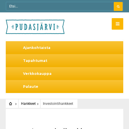
Ajankohtaista
Tapahtumat
Verkkokauppa
Palaute
Hankkeet
Investointihankkeet