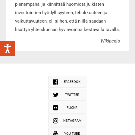
pienempänä, ja kiinnittää huomiota julkisten
investointien hyödyllisyyteen, tehokkuuteen ja
vaikuttavuuteen, eli siihen, että niillä saadaan
lisättyä yhteiskunnan hyvinvointia kestävällä tavalla.
Wikipedia
FACEBOOK
TWITTER
FLICKR
INSTAGRAM
YOU TUBE