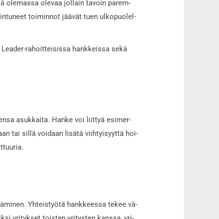
tää ole­mas­sa ole­vaa jol­lain ta­voin pa­rem­
iin­tu­neet toi­min­not jää­vät tuen ulko­puo­lel­
 Le­a­der-ra­hoit­tei­sis­sa hank­keis­sa sekä
en­sa asuk­kai­ta. Han­ke voi liit­tyä esi­mer­
aan tai sil­lä voi­daan li­sä­tä viih­tyi­syyt­tä hoi­
­tuu­ria.
­tä­mi­nen. Yh­teis­työ­tä hank­kees­sa te­kee vä­
­si yri­tyk­set tois­ten yri­tys­ten kans­sa, yri­