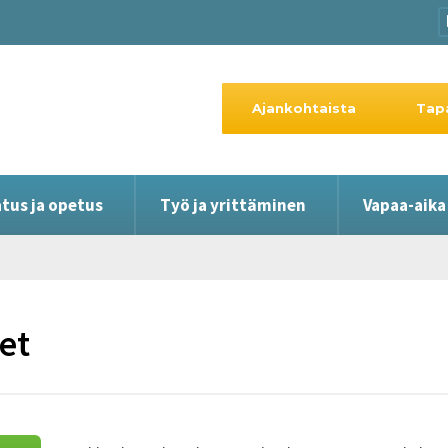
Ajankohtaista
Tap
tus ja opetus
Työ ja yrittäminen
Vapaa-aika
et