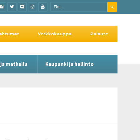
ahtumat
Verkkokauppa
Palaute
 ja matkailu
Kaupunki ja hallinto