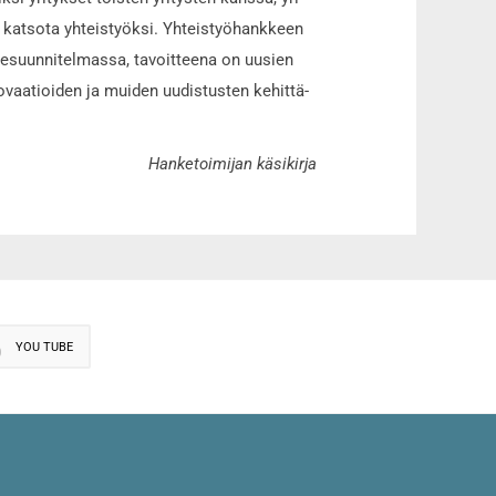
 ei kat­so­ta yh­teis­työk­si. Yh­teis­työ­hank­keen
ke­suun­ni­tel­mas­sa, ta­voit­tee­na on uu­sien
vaa­ti­oi­den ja mui­den uu­dis­tus­ten ke­hit­tä­
Han­ke­toi­mi­jan käsi­kir­ja
YOU TUBE