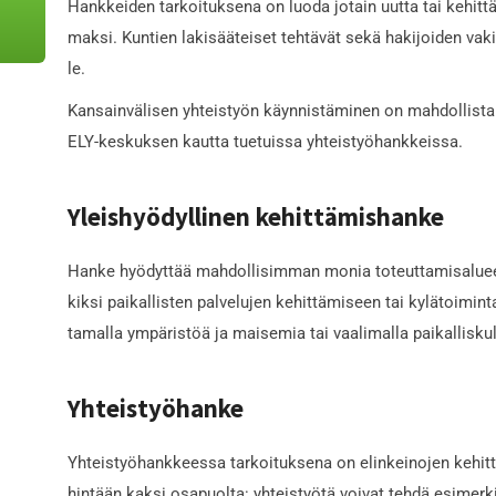
Hank­kei­den tar­koi­tuk­se­na on luo­da jo­tain uut­ta tai ke­hit­
mak­si. Kun­tien laki­sää­tei­set teh­tä­vät sekä ha­ki­joi­den va­k
le.
Kan­sain­vä­li­sen yh­teis­työn käyn­nis­tä­mi­nen on mah­dol­lis­ta
ELY-kes­kuk­sen kaut­ta tu­e­tuis­sa yh­teis­työ­hank­keis­sa.
Yleis­hyö­dyl­li­nen ke­hit­tä­mis­han­ke
Han­ke hyö­dyt­tää mah­dol­li­sim­man mo­nia to­teut­ta­mis­a­lu­e
kik­si pai­kal­lis­ten pal­ve­lu­jen ke­hit­tä­mi­seen tai kylä­toi­min­t
ta­mal­la ym­pä­ris­töä ja mai­se­mia tai vaa­li­mal­la pai­kal­lis­kult
Yh­teis­työ­han­ke
Yh­teis­työ­hank­kees­sa tar­koi­tuk­se­na on elin­kei­no­jen ke­hit
hin­tään kak­si osa­puol­ta: yh­teis­työ­tä voi­vat teh­dä esi­mer­kik