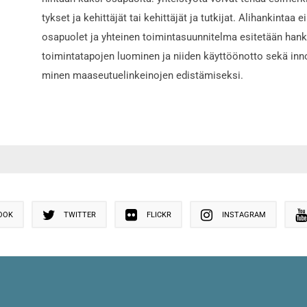
tyk­set ja ke­hit­tä­jät tai ke­hit­tä­jät ja tut­ki­jat. Ali­han­kin­taa
osa­puo­let ja yh­tei­nen toi­min­ta­suun­ni­tel­ma esi­te­tään han­
toi­min­ta­ta­po­jen luo­mi­nen ja nii­den käyt­töön­otto sekä in­no­
mi­nen maa­seu­tu­elin­kei­no­jen edis­tä­mi­sek­si.
OOK
TWITTER
FLICKR
INSTAGRAM