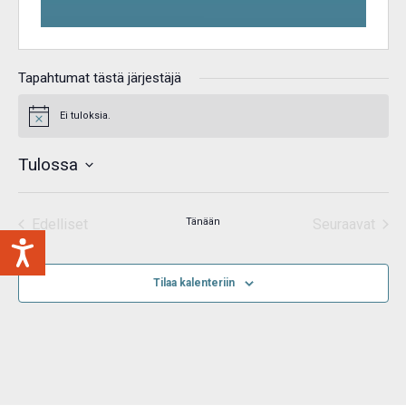
Tapahtumat tästä järjestäjä
Ei tuloksia.
Notice
Tulossa
Valitse
päivä.
Edelliset
Tänään
Seuraavat
Tapahtumat
Tapahtum
Tilaa kalenteriin