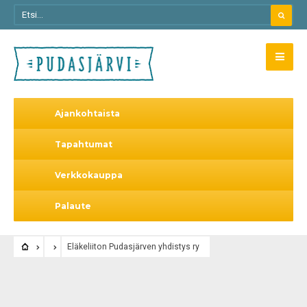
Ajankohtaista
Tapahtumat
Verkkokauppa
Palaute
Eläkeliiton Pudasjärven yhdistys ry