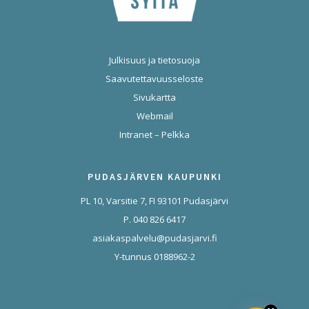
Julkisuus ja tietosuoja
Saavutettavuusseloste
Sivukartta
Webmail
Intranet – Pelkka
PUDASJÄRVEN KAUPUNKI
PL 10, Varsitie 7, FI 93101 Pudasjärvi
P. 040 826 6417
asiakaspalvelu@pudasjarvi.fi
Y-tunnus 0188962-2