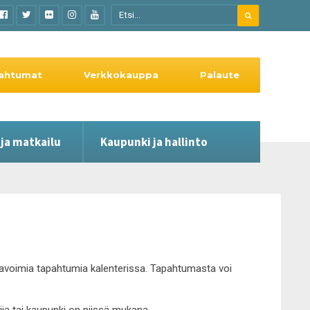
ahtumat
Verkkokauppa
Palaute
 ja matkailu
Kaupunki ja hallinto
le avoimia tapahtumia kalenterissa. Tapahtumasta voi