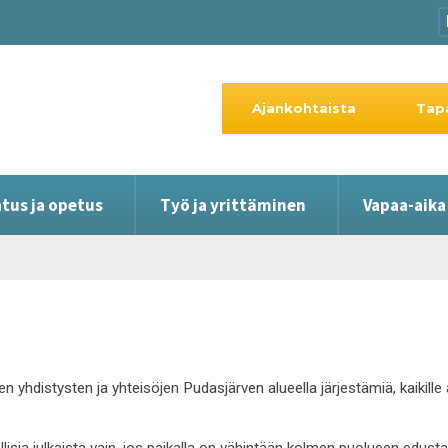
Ajankohtaista
Tap
tus ja opetus
Työ ja yrittäminen
Vapaa-aika
en yhdistysten ja yhteisöjen Pudasjärven alueella järjestämiä, kaikil