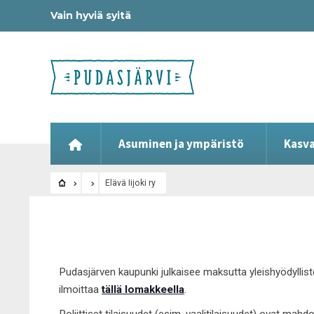
Vain hyviä syitä
Asuminen ja ympäristö
Kasva
Elävä Iijoki ry
Pudasjärven kaupunki julkaisee maksutta yleishyödyllist
ilmoittaa
tällä lomakkeella
.