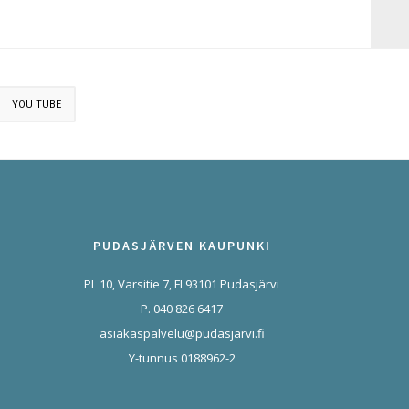
YOU TUBE
PUDASJÄRVEN KAUPUNKI
PL 10, Varsitie 7, FI 93101 Pudasjärvi
P. 040 826 6417
asiakaspalvelu@pudasjarvi.fi
Y-tunnus 0188962-2