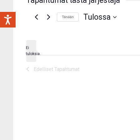
Tapahtumat tästä järjestäjä
Tulossa
Tänään
Valitse
päivä.
Ei
Notice
tuloksia.
Edelliset
Tapahtumat