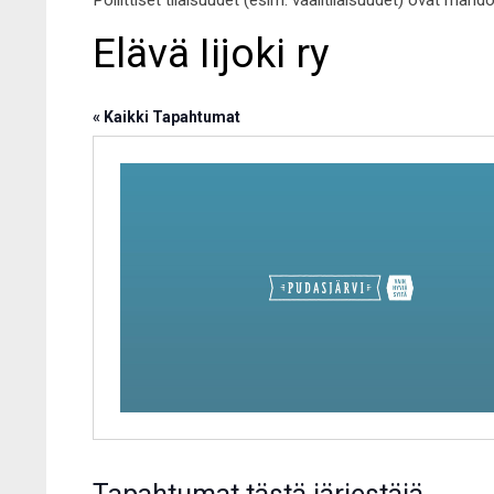
Poliittiset tilaisuudet (esim. vaalitilaisuudet) ovat mahd
Elävä Iijoki ry
« Kaikki Tapahtumat