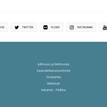
OOK
TWITTER
FLICKR
INSTAGRAM
Julkisuus ja tietosuoja
Saavutettavuusseloste
Sivukartta
Webmail
Intranet – Pelkka