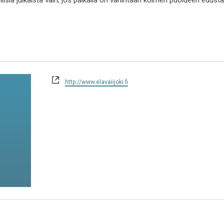
ollisia julkaista vain, jos paikalla on vähintään kolmen puolueen edust
WWW-
http://www.elavaiijoki.fi
sivusto