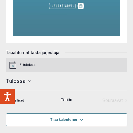
Tapahtumat tästä järjestäjä
Ei tuloksia.
Notice
Tulossa
Valitse
päivä.
Tänään
Seuraavat
Tapahtumat
Edelliset
Tapahtum
Tilaa kalenteriin