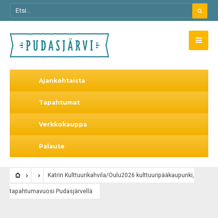
Ajankohtaista
Tapahtumat
Verkkokauppa
Palaute
Katrin Kulttuurikahvila/Oulu2026 kulttuuripääkaupunki,
tapahtumavuosi Pudasjärvellä