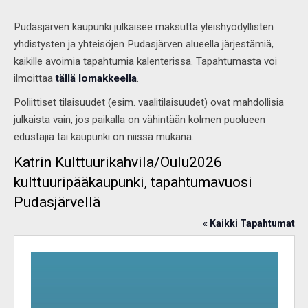
Pudasjärven kaupunki julkaisee maksutta yleishyödyllisten
yhdistysten ja yhteisöjen Pudasjärven alueella järjestämiä,
kaikille avoimia tapahtumia kalenterissa. Tapahtumasta voi
ilmoittaa
tällä lomakkeella
.
Poliittiset tilaisuudet (esim. vaalitilaisuudet) ovat mahdollisia
julkaista vain, jos paikalla on vähintään kolmen puolueen
edustajia tai kaupunki on niissä mukana.
Katrin Kulttuurikahvila/Oulu2026
kulttuuripääkaupunki, tapahtumavuosi
Pudasjärvellä
« Kaikki Tapahtumat