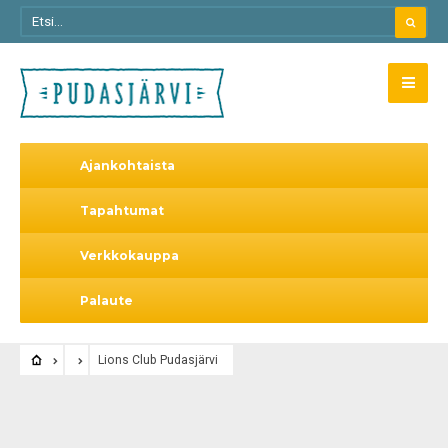
Ajankohtaista
Tapahtumat
Verkkokauppa
Palaute
Lions Club Pudasjärvi