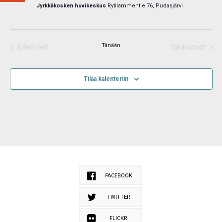
Jyrkkäkosken huvikeskus
Rytilammentie 76, Pudasjärvi
Edelliset
Tänään
Seuraavat
Tapahtumat
Tapahtum
Tilaa kalenteriin
FACEBOOK
TWITTER
FLICKR