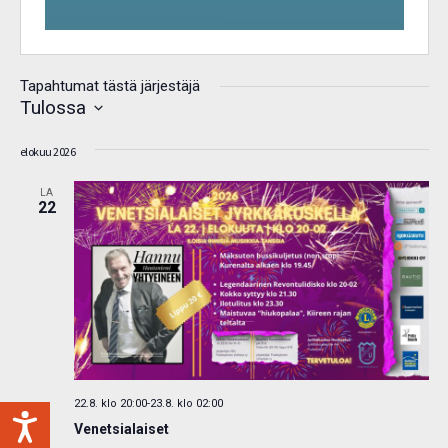
Tapahtumat tästä järjestäjä
Tulossa
Valitse
elokuu 2026
päivä.
LA
22
22.8. klo 20:00
-
23.8. klo 02:00
Venetsialaiset