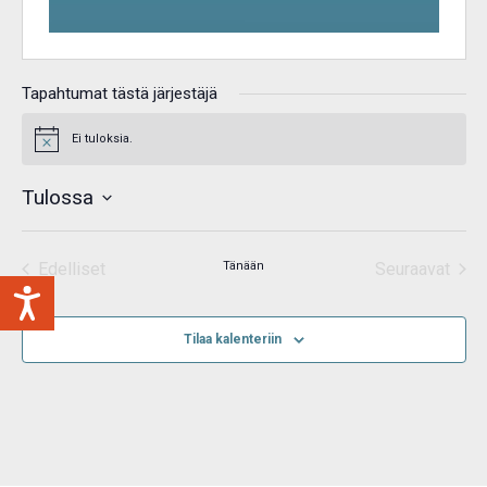
Tapahtumat tästä järjestäjä
Ei tuloksia.
Notice
Tulossa
Valitse
päivä.
Edelliset
Tänään
Seuraavat
Tapahtumat
Tapahtum
Tilaa kalenteriin