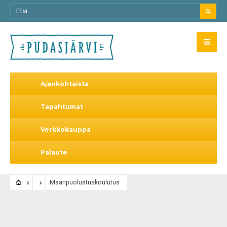
Ajankohtaista
Tapahtumat
Verkkokauppa
Palaute
Maanpuolustuskoulutus