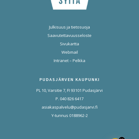
Julkisuus ja tietosuoja
Saavutettavuusseloste
Sivukartta
Webmail
Intranet – Pelkka
PUDASJÄRVEN KAUPUNKI
PL 10, Varsitie 7, FI 93101 Pudasjärvi
P. 040 826 6417
asiakaspalvelu@pudasjarvi.fi
Y-tunnus 0188962-2