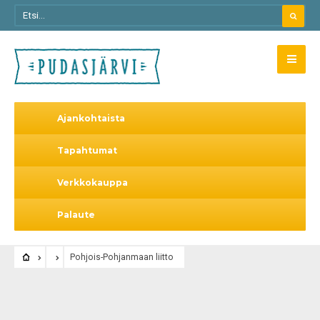
Ajankohtaista
Tapahtumat
Verkkokauppa
Palaute
Pohjois-Pohjanmaan liitto