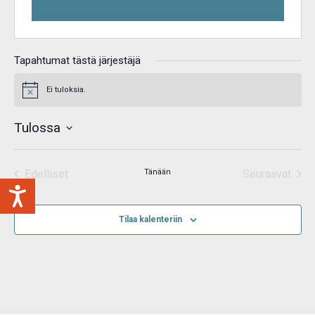
Tapahtumat tästä järjestäjä
Ei tuloksia.
Notice
Tulossa
Valitse
päivä.
Edelliset
Tänään
Seuraavat
Tapahtumat
Tapahtum
Tilaa kalenteriin