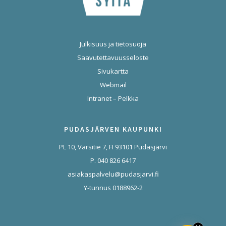
Julkisuus ja tietosuoja
Saavutettavuusseloste
Sivukartta
Webmail
Intranet – Pelkka
PUDASJÄRVEN KAUPUNKI
PL 10, Varsitie 7, FI 93101 Pudasjärvi
P. 040 826 6417
asiakaspalvelu@pudasjarvi.fi
Y-tunnus 0188962-2