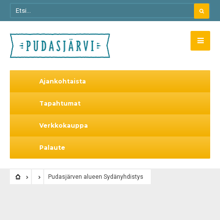
Ajankohtaista
Tapahtumat
Verkkokauppa
Palaute
Pudasjärven alueen Sydänyhdistys