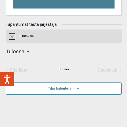
Tapahtumat tästä järjestäjä
Ei tuloksia.
Notice
Tulossa
Valitse
päivä.
Edelliset
Tänään
Seuraavat
Tapahtumat
Tapahtum
Tilaa kalenteriin