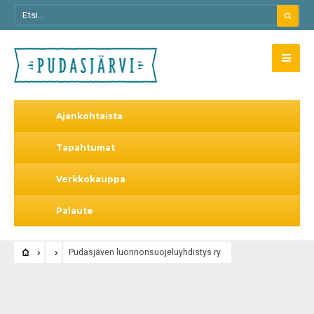
Ajankohtaista
Tapahtumat
Verkkokauppa
Palaute
Pudasjäven luonnonsuojeluyhdistys ry