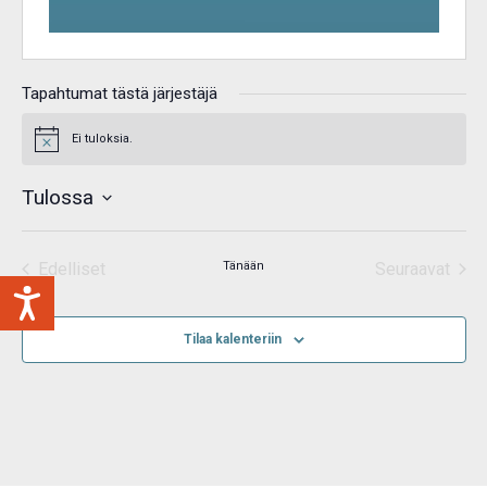
Tapahtumat tästä järjestäjä
Ei tuloksia.
Notice
Tulossa
Valitse
päivä.
Edelliset
Tänään
Seuraavat
Tapahtumat
Tapahtum
Tilaa kalenteriin