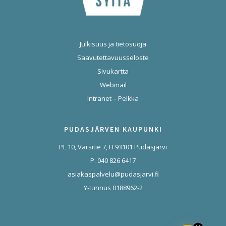
Julkisuus ja tietosuoja
Saavutettavuusseloste
Sivukartta
Webmail
Intranet – Pelkka
PUDASJÄRVEN KAUPUNKI
PL 10, Varsitie 7, FI 93101 Pudasjärvi
P. 040 826 6417
asiakaspalvelu@pudasjarvi.fi
Y-tunnus 0188962-2