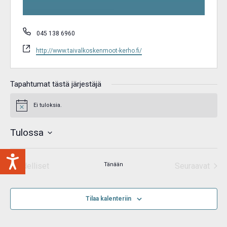
Puhelin
045 138 6960
WWW-
http://www.taivalkoskenmoot-kerho.fi/
sivusto
Tapahtumat tästä järjestäjä
Ei tuloksia.
Notice
Tulossa
Valitse
päivä.
Edelliset
Tänään
Seuraavat
Tapahtumat
Tapahtum
Tilaa kalenteriin