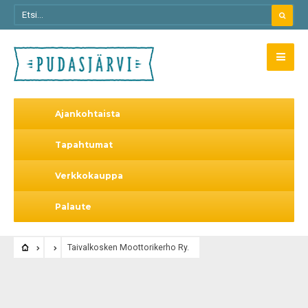
Ajankohtaista
Tapahtumat
Verkkokauppa
Palaute
Taivalkosken Moottorikerho Ry.