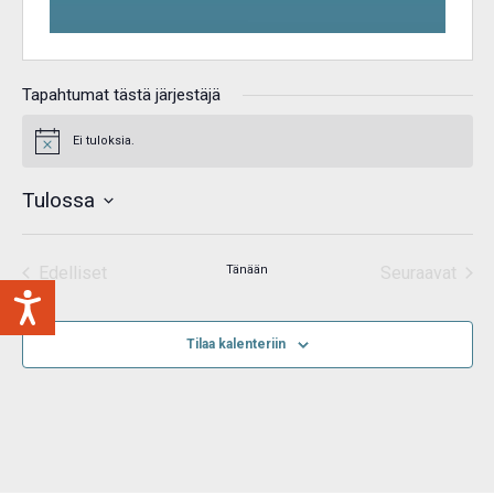
Tapahtumat tästä järjestäjä
Ei tuloksia.
Notice
Tulossa
Valitse
päivä.
Edelliset
Tänään
Seuraavat
Tapahtumat
Tapahtum
Tilaa kalenteriin