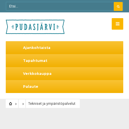
Ajankohtaista
Tapahtumat
Verkkokauppa
Palaute
Tekniset ja ympäristöpalvelut