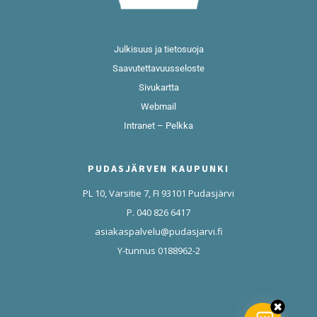
Julkisuus ja tietosuoja
Saavutettavuusseloste
Sivukartta
Webmail
Intranet – Pelkka
PUDASJÄRVEN KAUPUNKI
PL 10, Varsitie 7, FI 93101 Pudasjärvi
P. 040 826 6417
asiakaspalvelu@pudasjarvi.fi
Y-tunnus 0188962-2