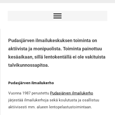
Pudasjärven
ilmailukeskus
Vain taivas rajana!
Pudasjärven ilmailukeskuksen toiminta on
aktiivista ja monipuolista. Toiminta painottuu
kesäaikaan, sillä lentokentällä ei ole vakituista
talvikunnossapitoa.
Pudasjärven ilmailukerho
Vuonna 1987 perustettu
Pudasjärven ilmailukerho
järjestää ilmailukerhoja sekä koulutusta ja osallistuu
aktiivisesti mm. alueen lentopelastustoimintaan.