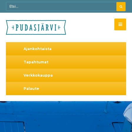
Ajankohtaista
Tapahtumat
Verkkokauppa
Palaute