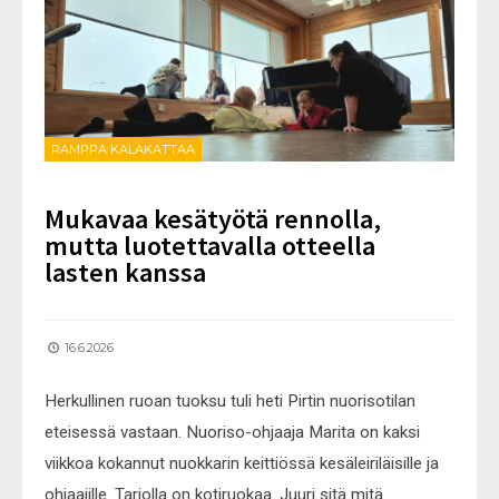
RAMPPA KALAKATTAA
Mukavaa kesätyötä rennolla,
mutta luotettavalla otteella
lasten kanssa
16.6.2026
Herkullinen ruoan tuoksu tuli heti Pirtin nuorisotilan
eteisessä vastaan. Nuoriso-ohjaaja Marita on kaksi
viikkoa kokannut nuokkarin keittiössä kesäleiriläisille ja
ohjaajille. Tarjolla on kotiruokaa. Juuri sitä mitä