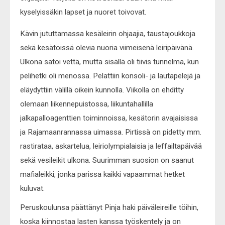
kyselyissäkin lapset ja nuoret toivovat.
Kävin jututtamassa kesäleirin ohjaajia, taustajoukkoja
sekä kesätöissä olevia nuoria viimeisenä leiripäivänä.
Ulkona satoi vettä, mutta sisällä oli tiivis tunnelma, kun
pelihetki oli menossa. Pelattiin konsoli- ja lautapelejä ja
eläydyttiin välillä oikein kunnolla. Viikolla on ehditty
olemaan liikennepuistossa, liikuntahallilla
jalkapalloagenttien toiminnoissa, kesätorin avajaisissa
ja Rajamaanrannassa uimassa. Pirtissä on pidetty mm.
rastirataa, askartelua, leiriolympialaisia ja leffailtapäivää
sekä vesileikit ulkona. Suurimman suosion on saanut
mafialeikki, jonka parissa kaikki vapaammat hetket
kuluvat.
Peruskoulunsa päättänyt Pinja haki päiväleireille töihin,
koska kiinnostaa lasten kanssa työskentely ja on