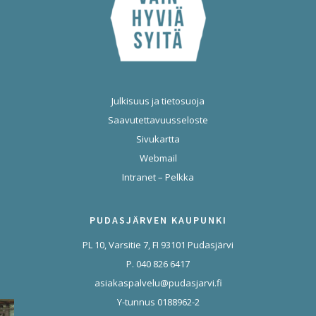
Julkisuus ja tietosuoja
Saavutettavuusseloste
Sivukartta
Webmail
Intranet – Pelkka
PUDASJÄRVEN KAUPUNKI
PL 10, Varsitie 7, FI 93101 Pudasjärvi
P. 040 826 6417
asiakaspalvelu@pudasjarvi.fi
Y-tunnus 0188962-2