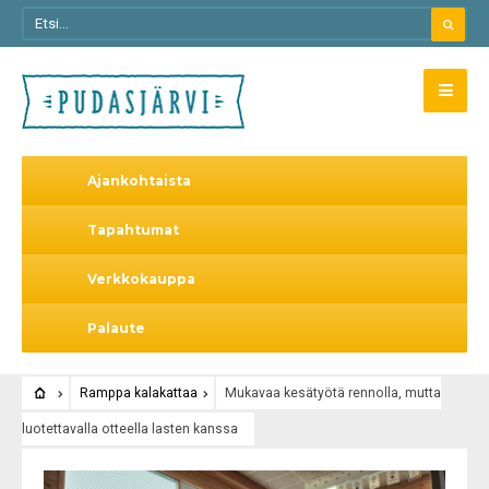
Ajankohtaista
Tapahtumat
Verkkokauppa
Palaute
Ramppa kalakattaa
Mukavaa kesätyötä rennolla, mutta
luotettavalla otteella lasten kanssa