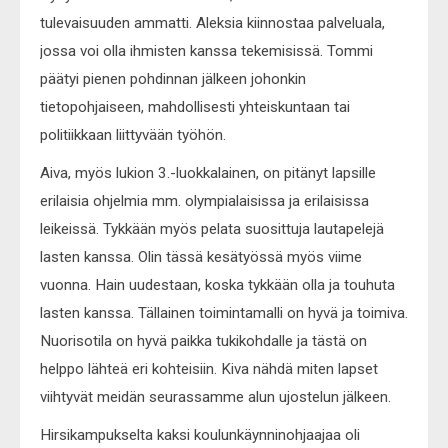
tulevaisuuden ammatti. Aleksia kiinnostaa palveluala,
jossa voi olla ihmisten kanssa tekemisissä. Tommi
päätyi pienen pohdinnan jälkeen johonkin
tietopohjaiseen, mahdollisesti yhteiskuntaan tai
politiikkaan liittyvään työhön.
Aiva, myös lukion 3.-luokkalainen, on pitänyt lapsille
erilaisia ohjelmia mm. olympialaisissa ja erilaisissa
leikeissä. Tykkään myös pelata suosittuja lautapelejä
lasten kanssa. Olin tässä kesätyössä myös viime
vuonna. Hain uudestaan, koska tykkään olla ja touhuta
lasten kanssa. Tällainen toimintamalli on hyvä ja toimiva.
Nuorisotila on hyvä paikka tukikohdalle ja tästä on
helppo lähteä eri kohteisiin. Kiva nähdä miten lapset
viihtyvät meidän seurassamme alun ujostelun jälkeen.
Hirsikampukselta kaksi koulunkäynninohjaajaa oli