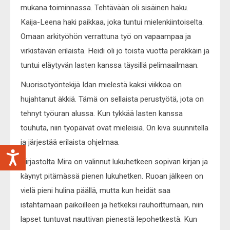
mukana toiminnassa. Tehtävään oli sisäinen haku.
Kaija-Leena haki paikkaa, joka tuntui mielenkiintoiselta.
Omaan arkityöhön verrattuna työ on vapaampaa ja
virkistävän erilaista. Heidi oli jo toista vuotta peräkkäin ja
tuntui eläytyvän lasten kanssa täysillä pelimaailmaan.
Nuorisotyöntekijä Idan mielestä kaksi viikkoa on
hujahtanut äkkiä. Tämä on sellaista perustyötä, jota on
tehnyt työuran alussa. Kun tykkää lasten kanssa
touhuta, niin työpäivät ovat mieleisiä. On kiva suunnitella
ja järjestää erilaista ohjelmaa.
Kirjastolta Mira on valinnut lukuhetkeen sopivan kirjan ja
käynyt pitämässä pienen lukuhetken. Ruoan jälkeen on
vielä pieni hulina päällä, mutta kun heidät saa
istahtamaan paikoilleen ja hetkeksi rauhoittumaan, niin
lapset tuntuvat nauttivan pienestä lepohetkestä. Kun