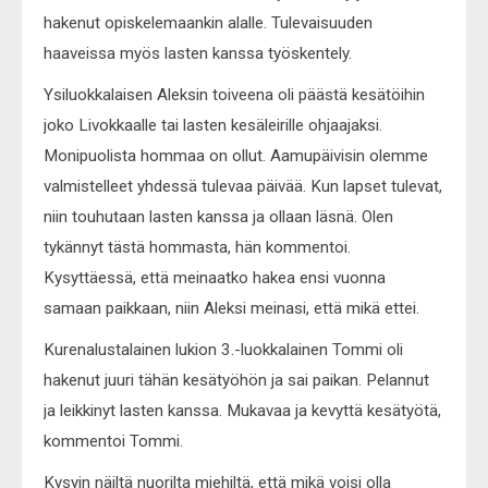
hakenut opiskelemaankin alalle. Tulevaisuuden
haaveissa myös lasten kanssa työskentely.
Ysiluokkalaisen Aleksin toiveena oli päästä kesätöihin
joko Livokkaalle tai lasten kesäleirille ohjaajaksi.
Monipuolista hommaa on ollut. Aamupäivisin olemme
valmistelleet yhdessä tulevaa päivää. Kun lapset tulevat,
niin touhutaan lasten kanssa ja ollaan läsnä. Olen
tykännyt tästä hommasta, hän kommentoi.
Kysyttäessä, että meinaatko hakea ensi vuonna
samaan paikkaan, niin Aleksi meinasi, että mikä ettei.
Kurenalustalainen lukion 3.-luokkalainen Tommi oli
hakenut juuri tähän kesätyöhön ja sai paikan. Pelannut
ja leikkinyt lasten kanssa. Mukavaa ja kevyttä kesätyötä,
kommentoi Tommi.
Kysyin näiltä nuorilta miehiltä, että mikä voisi olla