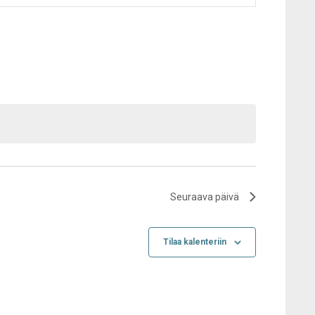
Navigation
Seuraava päivä
Tilaa kalenteriin