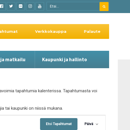
ahtumat
Verkkokauppa
Palaute
 ja matkailu
Kaupunki ja hallinto
le avoimia tapahtumia kalenterissa. Tapahtumasta voi
ajia tai kaupunki on niissä mukana.
Tapahtuma
Views
Etsi Tapahtumat
Päivä