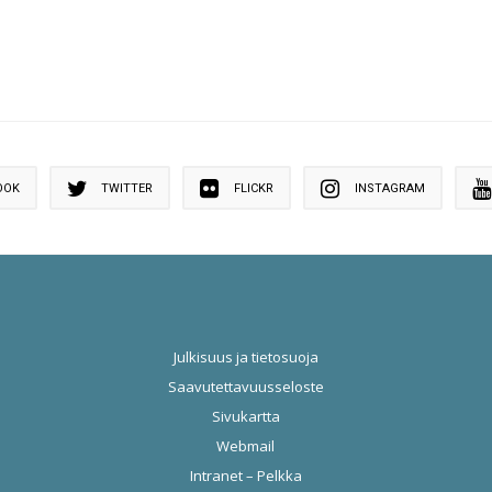
OOK
TWITTER
FLICKR
INSTAGRAM
Julkisuus ja tietosuoja
Saavutettavuusseloste
Sivukartta
Webmail
Intranet – Pelkka