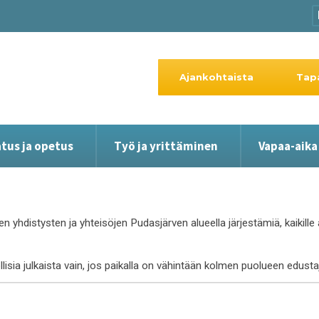
Ajankohtaista
Tap
tus ja opetus
Työ ja yrittäminen
Vapaa-aika
en yhdistysten ja yhteisöjen Pudasjärven alueella järjestämiä, kaikil
ollisia julkaista vain, jos paikalla on vähintään kolmen puolueen edust