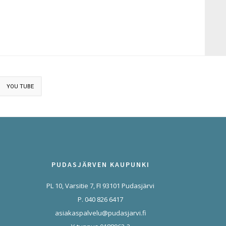
YOU TUBE
PUDASJÄRVEN KAUPUNKI
PL 10, Varsitie 7, FI 93101 Pudasjärvi
P. 040 826 6417
asiakaspalvelu@pudasjarvi.fi