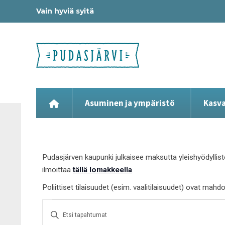
Vain hyviä syitä
Asuminen ja ympäristö
Kasva
Pudasjärven kaupunki julkaisee maksutta yleishyödyllist
ilmoittaa
tällä lomakkeella
.
Poliittiset tilaisuudet (esim. vaalitilaisuudet) ovat mahd
Tapahtumat
Syötä
Etsi