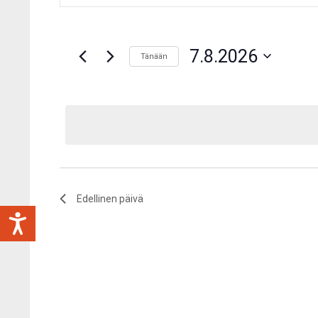
aja
hakusana.
Näkymät
Etsi
navigointi
7.8.2026
Tapahtumat
Tänään
hakusanalla.
Valitse
päivä.
Edellinen päivä