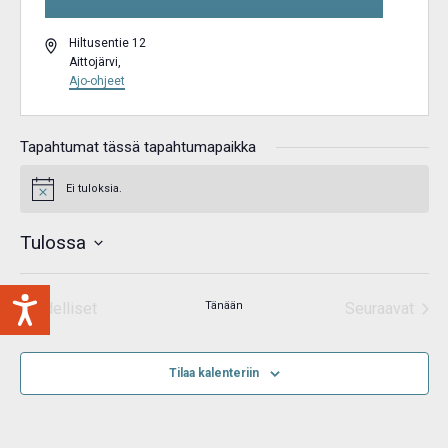
Osoite
Hiltusentie 12
Aittojärvi
,
Ajo-ohjeet
Tapahtumat tässä tapahtumapaikka
Ei tuloksia.
Notice
Tulossa
Valitse
päivä.
Edelliset
Tänään
Seuraavat
Tapahtumat
Tapahtum
Tilaa kalenteriin