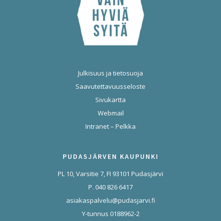
Julkisuus ja tietosuoja
Saavutettavuusseloste
Sivukartta
Webmail
Intranet – Pelkka
PUDASJÄRVEN KAUPUNKI
PL 10, Varsitie 7, FI 93101 Pudasjärvi
P. 040 826 6417
asiakaspalvelu@pudasjarvi.fi
Y-tunnus 0188962-2