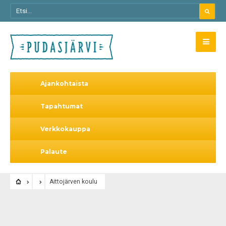
Ajankohtaista
Tapahtumat
Verkkokauppa
Palaute
Aittojärven koulu