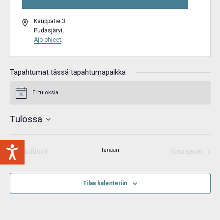
Osoite
Kauppatie 3
Pudasjärvi
,
Ajo-ohjeet
Tapahtumat tässä tapahtumapaikka
Ei tuloksia.
Notice
Tulossa
Valitse
päivä.
Edelliset
Tänään
Seuraavat
Tapahtumat
Tapahtum
Tilaa kalenteriin