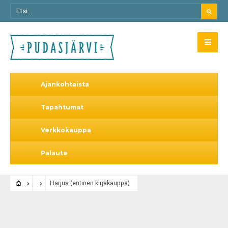
Ajankohtaista
Tapahtumat
Verkkokauppa
Palaute
Harjus (entinen kirjakauppa)