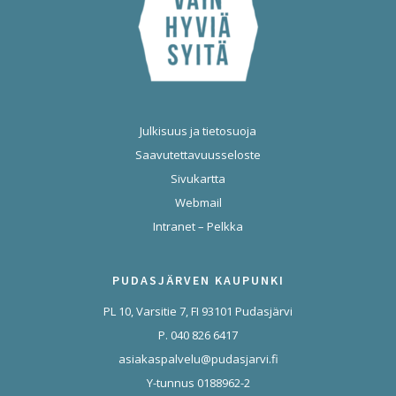
Julkisuus ja tietosuoja
Saavutettavuusseloste
Sivukartta
Webmail
Intranet – Pelkka
PUDASJÄRVEN KAUPUNKI
PL 10, Varsitie 7, FI 93101 Pudasjärvi
P. 040 826 6417
asiakaspalvelu@pudasjarvi.fi
Y-tunnus 0188962-2