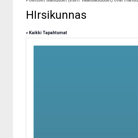
Poliittiset tilaisuudet (esim. vaalitilaisuudet) ovat mahd
HIrsikunnas
« Kaikki Tapahtumat