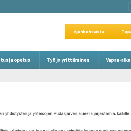
Ajankohtaista
Tap
tus ja opetus
Työ ja yrittäminen
Vapaa-aika
en yhdistysten ja yhteisöjen Pudasjärven alueella järjestämiä, kaikil