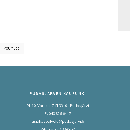
YOU TUBE
PUDASJÄRVEN KAUPUNKI
PL 10, Varsitie 7, FI 93101 Pudasjärvi
P. 040 826 6417
asiakaspalvelu@pudasjarvi.fi
Y-tunnus 0188962-2