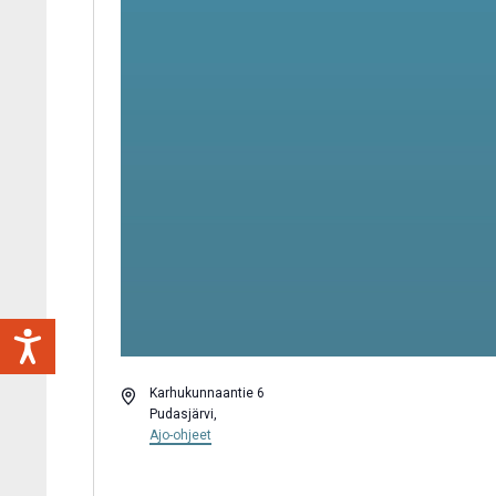
Osoite
Karhukunnaantie 6
Pudasjärvi
,
Ajo-ohjeet