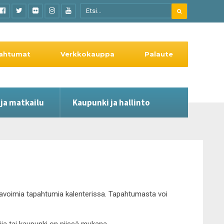
ahtumat
Verkkokauppa
Palaute
 ja matkailu
Kaupunki ja hallinto
le avoimia tapahtumia kalenterissa. Tapahtumasta voi