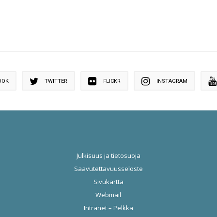
OOK
TWITTER
FLICKR
INSTAGRAM
Julkisuus ja tietosuoja
Saavutettavuusseloste
Sivukartta
Webmail
Intranet – Pelkka