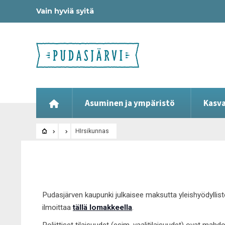
Vain hyviä syitä
Asuminen ja ympäristö
Kasva
HIrsikunnas
Pudasjärven kaupunki julkaisee maksutta yleishyödyllist
ilmoittaa
tällä lomakkeella
.