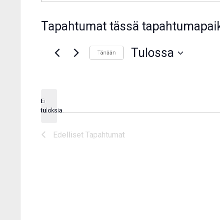
Tapahtumat tässä tapahtumapai
Tulossa
Tänään
Valitse
päivä.
Ei
Notice
tuloksia.
Edelliset
Tapahtumat