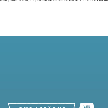
ollisia julkaista vain, jos paikalla on vähintään kolmen puolueen edust