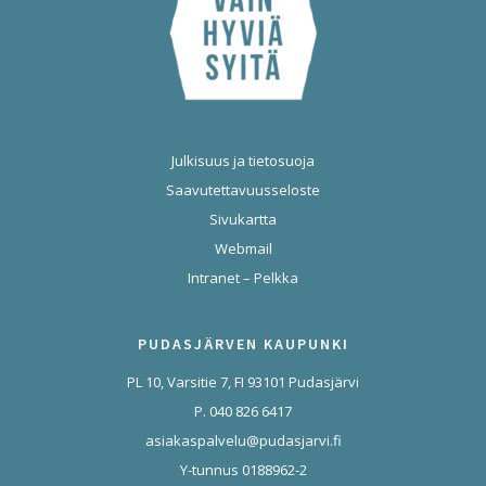
Julkisuus ja tietosuoja
Saavutettavuusseloste
Sivukartta
Webmail
Intranet – Pelkka
PUDASJÄRVEN KAUPUNKI
PL 10, Varsitie 7, FI 93101 Pudasjärvi
P. 040 826 6417
asiakaspalvelu@pudasjarvi.fi
Y-tunnus 0188962-2