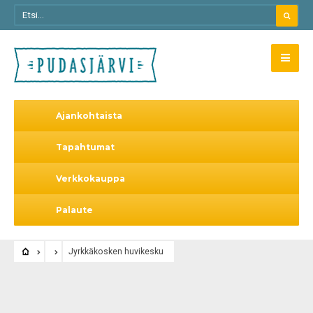
Ajankohtaista
Tapahtumat
Verkkokauppa
Palaute
Jyrkkäkosken huvikesku