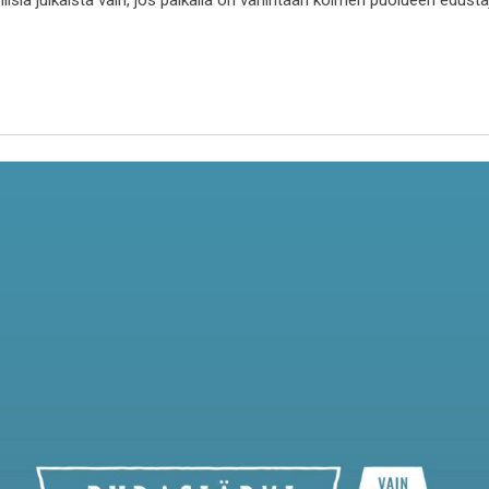
ollisia julkaista vain, jos paikalla on vähintään kolmen puolueen edust