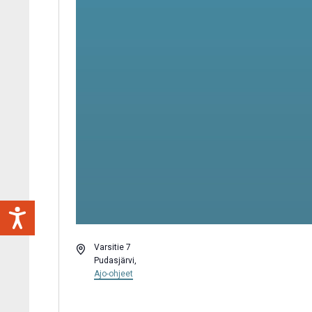
Osoite
Varsitie 7
Pudasjärvi
,
Ajo-ohjeet