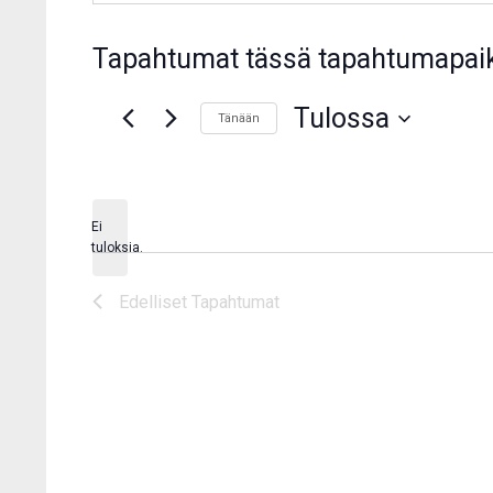
Tapahtumat tässä tapahtumapai
Tulossa
Tänään
Valitse
päivä.
Ei
Notice
tuloksia.
Edelliset
Tapahtumat