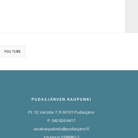
YOU TUBE
PUDASJÄRVEN KAUPUNKI
PL 10, Varsitie 7, FI 93101 Pudasjärvi
P. 040 826 6417
asiakaspalvelu@pudasjarvi.fi
Y-tunnus 0188962-2