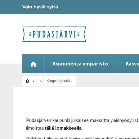
Vain hyviä syitä
Asuminen ja ympäristö
Kasva
Kaupungintalo
Pudasjärven kaupunki julkaisee maksutta yleishyödyllist
ilmoittaa
tällä lomakkeella
.