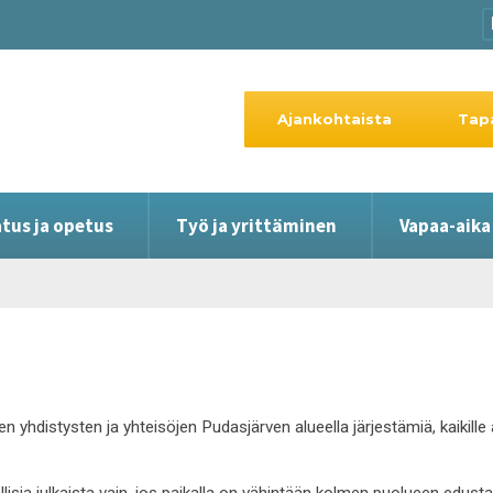
Ajankohtaista
Tap
tus ja opetus
Työ ja yrittäminen
Vapaa-aika
en yhdistysten ja yhteisöjen Pudasjärven alueella järjestämiä, kaikil