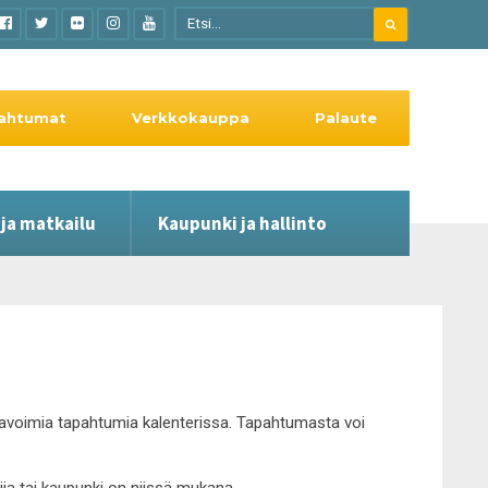
ahtumat
Verkkokauppa
Palaute
 ja matkailu
Kaupunki ja hallinto
le avoimia tapahtumia kalenterissa. Tapahtumasta voi