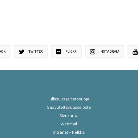
OOK
TWITTER
FLICKR
INSTAGRAM
Julkisuus ja tietosuoja
Saavutettavuusseloste
Sivukartta
Webmail
Intranet – Pelkka