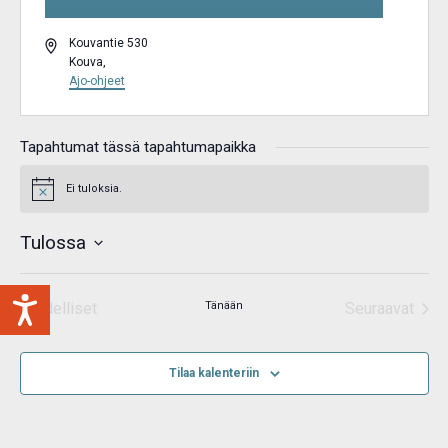
Osoite
Kouvantie 530
Kouva
,
Ajo-ohjeet
Tapahtumat tässä tapahtumapaikka
Ei tuloksia.
Notice
Tulossa
Valitse
päivä.
Edelliset
Tänään
Seuraavat
Tapahtumat
Tapahtum
Tilaa kalenteriin