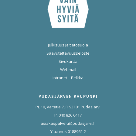
Julkisuus ja tietosuoja
Saavutettavuusseloste
Sivukartta
Webmail
Intranet – Pelkka
PUDASJÄRVEN KAUPUNKI
PL 10, Varsitie 7, FI 93101 Pudasjärvi
P. 040 826 6417
asiakaspalvelu@pudasjarvi.fi
Y-tunnus 0188962-2