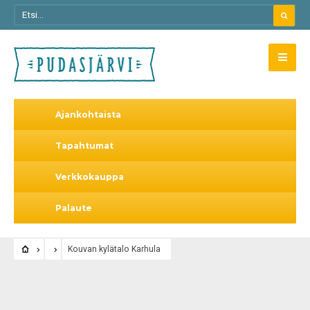
Ajankohtaista
Tapahtumat
Verkkokauppa
Palaute
Kouvan kylätalo Karhula