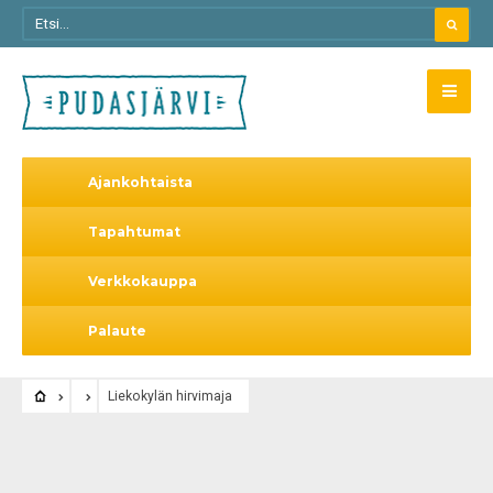
Ajankohtaista
Tapahtumat
Verkkokauppa
Palaute
Liekokylän hirvimaja