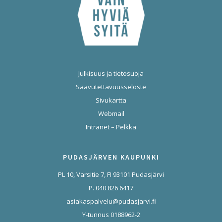
Julkisuus ja tietosuoja
Saavutettavuusseloste
Sivukartta
Webmail
Intranet – Pelkka
PUDASJÄRVEN KAUPUNKI
PL 10, Varsitie 7, FI 93101 Pudasjärvi
P. 040 826 6417
asiakaspalvelu@pudasjarvi.fi
Y-tunnus 0188962-2