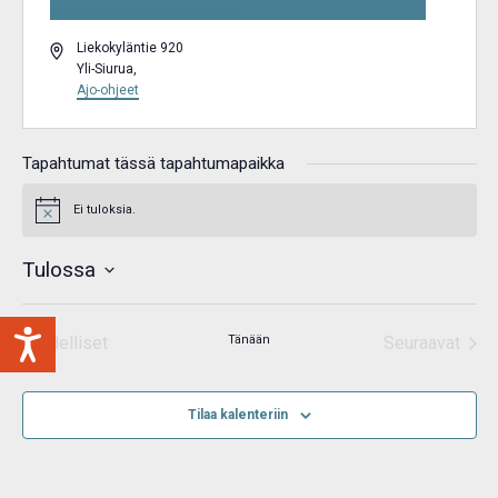
Osoite
Liekokyläntie 920
Yli-Siurua
,
Ajo-ohjeet
Tapahtumat tässä tapahtumapaikka
Ei tuloksia.
Notice
Tulossa
Valitse
päivä.
Edelliset
Tänään
Seuraavat
Tapahtumat
Tapahtum
Tilaa kalenteriin