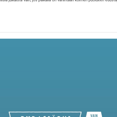
ollisia julkaista vain, jos paikalla on vähintään kolmen puolueen edust