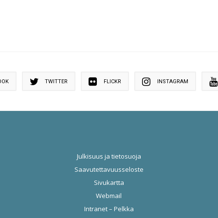
OOK
TWITTER
FLICKR
INSTAGRAM
Julkisuus ja tietosuoja
Saavutettavuusseloste
Sivukartta
Webmail
Intranet – Pelkka