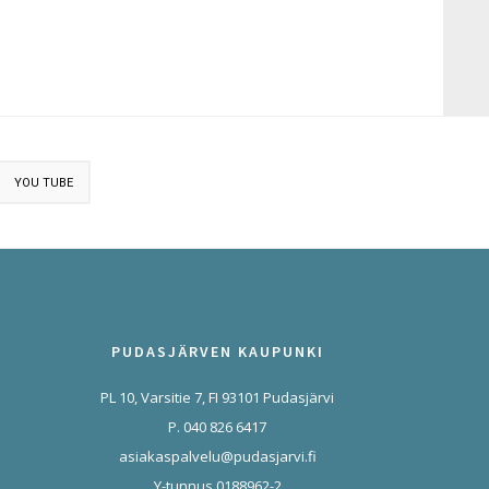
YOU TUBE
PUDASJÄRVEN KAUPUNKI
PL 10, Varsitie 7, FI 93101 Pudasjärvi
P. 040 826 6417
asiakaspalvelu@pudasjarvi.fi
Y-tunnus 0188962-2