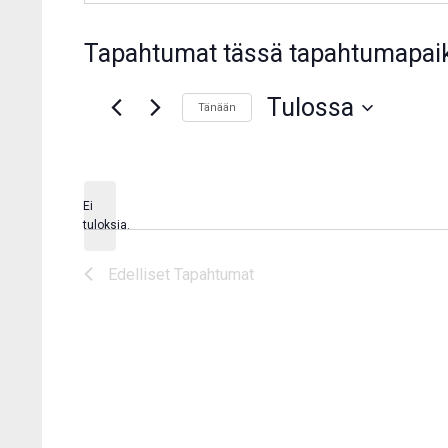
Tapahtumat tässä tapahtumapai
Tulossa
Tänään
Valitse
päivä.
Ei
Notice
tuloksia.
Edelliset
Tapahtumat