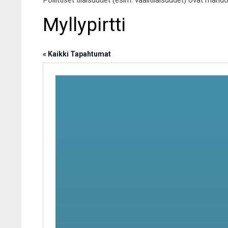
Poliittiset tilaisuudet (esim. vaalitilaisuudet) ovat mahd
Myllypirtti
« Kaikki Tapahtumat