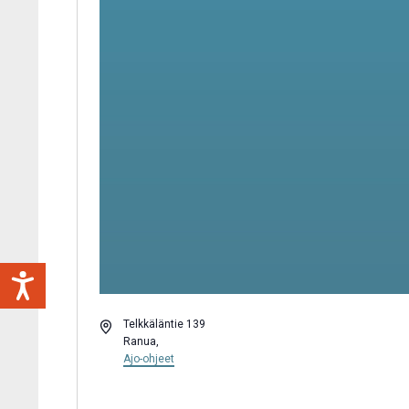
Osoite
Telkkäläntie 139
Ranua
,
Ajo-ohjeet