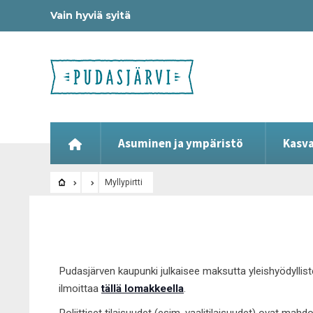
Vain hyviä syitä
Asuminen ja ympäristö
Kasva
Myllypirtti
Pudasjärven kaupunki julkaisee maksutta yleishyödyllist
ilmoittaa
tällä lomakkeella
.