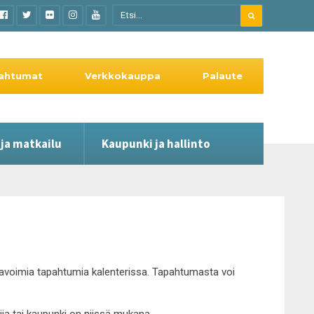
ahtumat
Verkkokauppa
Palaute
 ja matkailu
Kaupunki ja hallinto
le avoimia tapahtumia kalenterissa. Tapahtumasta voi