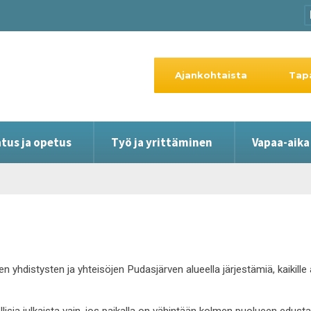
Ajankohtaista
Tap
tus ja opetus
Työ ja yrittäminen
Vapaa-aika
en yhdistysten ja yhteisöjen Pudasjärven alueella järjestämiä, kaikil