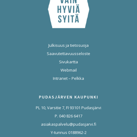
Julkisuus ja tietosuoja
Saavutettavuusseloste
Sivukartta
Webmail
Intranet – Pelkka
PUDASJÄRVEN KAUPUNKI
PL 10, Varsitie 7, FI 93101 Pudasjärvi
P. 040 826 6417
asiakaspalvelu@pudasjarvi.fi
Y-tunnus 0188962-2