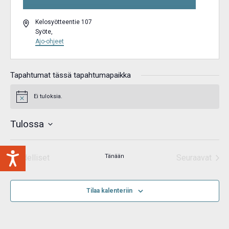
Osoite
Kelosyötteentie 107
Syöte
,
Ajo-ohjeet
Tapahtumat tässä tapahtumapaikka
Ei tuloksia.
Notice
Tulossa
Valitse
päivä.
Edelliset
Tänään
Seuraavat
Tapahtumat
Tapahtum
Tilaa kalenteriin