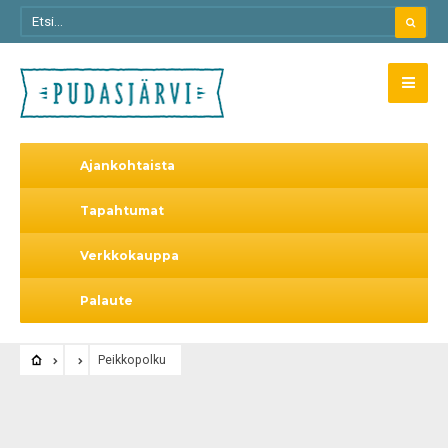
Ajankohtaista
Tapahtumat
Verkkokauppa
Palaute
Peikkopolku