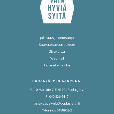
Julkisuus ja tietosuoja
Saavutettavuusseloste
Sivukartta
Webmail
Intranet – Pelkka
PUDASJÄRVEN KAUPUNKI
PL 10, Varsitie 7, FI 93101 Pudasjärvi
P. 040 826 6417
asiakaspalvelu@pudasjarvi.fi
Y-tunnus 0188962-2