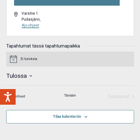
Osoite
Varsitie 1
Pudasjärvi
,
Ajo-ohjeet
Tapahtumat tässä tapahtumapaikka
Ei tuloksia.
Notice
Tulossa
Valitse
päivä.
Tänään
Seuraavat
Tapahtumat
Edelliset
Tapahtum
Tilaa kalenteriin