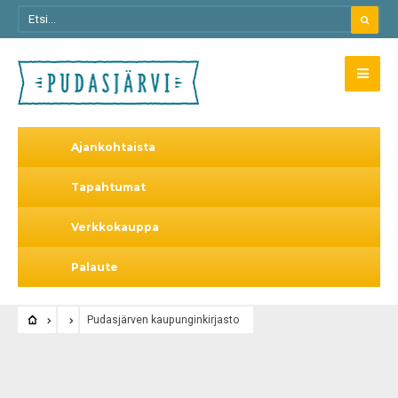
Ajankohtaista
Tapahtumat
Verkkokauppa
Palaute
Pudasjärven kaupunginkirjasto