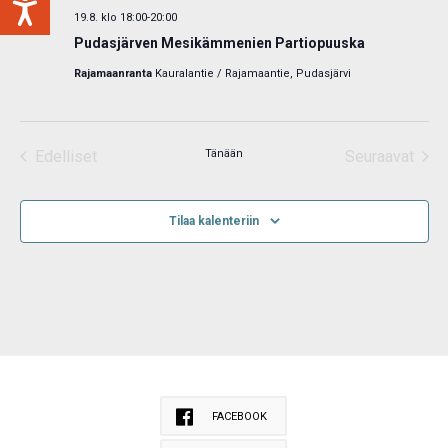
19.8. klo 18:00
-
20:00
Pudasjärven Mesikämmenien Partiopuuska
Rajamaanranta
Kauralantie / Rajamaantie, Pudasjärvi
Edelliset
Tänään
Seuraavat
Tapahtumat
Tapahtum
Tilaa kalenteriin
FACEBOOK