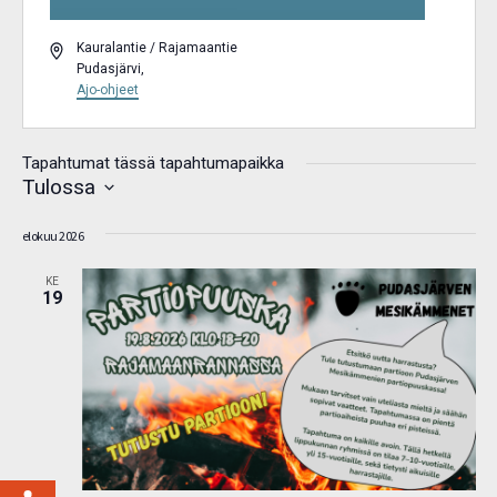
Osoite
Kauralantie / Rajamaantie
Pudasjärvi
,
Ajo-ohjeet
Tapahtumat tässä tapahtumapaikka
Tulossa
Valitse
elokuu 2026
päivä.
KE
19