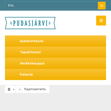
Ajankohtaista
Tapahtumat
Verkkokauppa
Palaute
Rajamaanranta