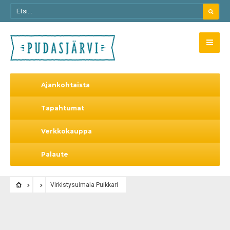
Ajankohtaista
Tapahtumat
Verkkokauppa
Palaute
Virkistysuimala Puikkari