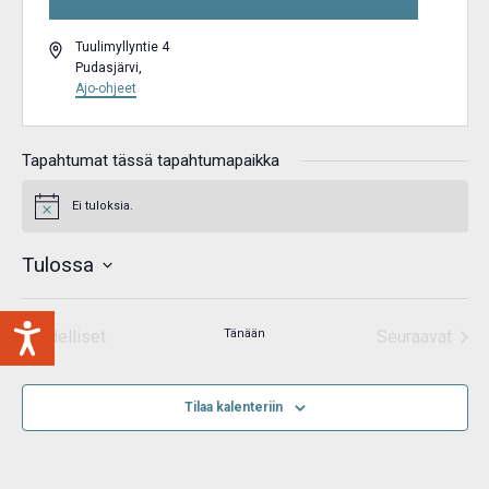
Osoite
Tuulimyllyntie 4
Pudasjärvi
,
Ajo-ohjeet
Tapahtumat tässä tapahtumapaikka
Ei tuloksia.
Notice
Tulossa
Valitse
päivä.
Edelliset
Tänään
Seuraavat
Tapahtumat
Tapahtum
Tilaa kalenteriin