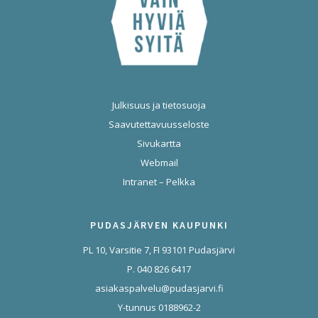
Julkisuus ja tietosuoja
Saavutettavuusseloste
Sivukartta
Webmail
Intranet – Pelkka
PUDASJÄRVEN KAUPUNKI
PL 10, Varsitie 7, FI 93101 Pudasjärvi
P. 040 826 6417
asiakaspalvelu@pudasjarvi.fi
Y-tunnus 0188962-2