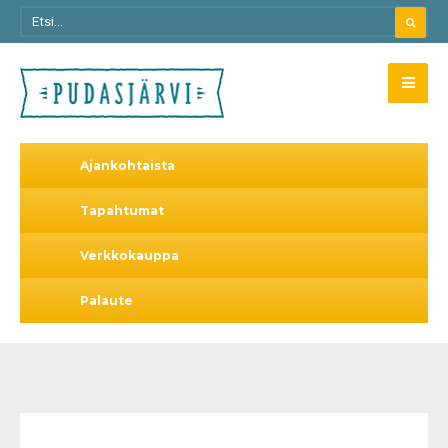
Ajankohtaista
Tapahtumat
Verkkokauppa
Palaute