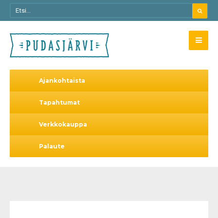
Ajankohtaista
Tapahtumat
Verkkokauppa
Palaute