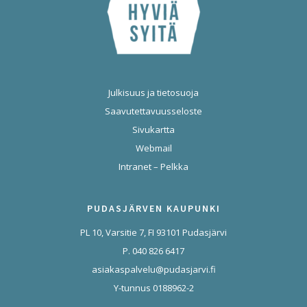
Julkisuus ja tietosuoja
Saavutettavuusseloste
Sivukartta
Webmail
Intranet – Pelkka
PUDASJÄRVEN KAUPUNKI
PL 10, Varsitie 7, FI 93101 Pudasjärvi
P. 040 826 6417
asiakaspalvelu@pudasjarvi.fi
Y-tunnus 0188962-2