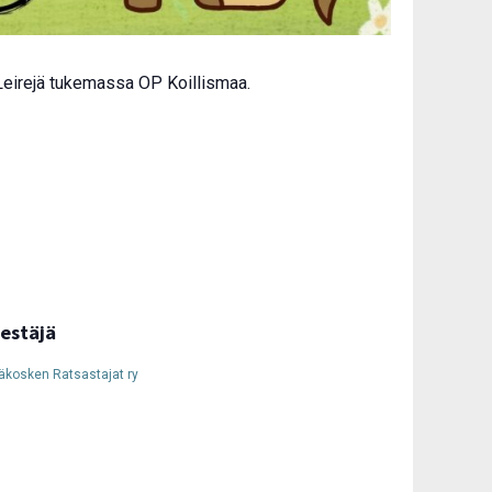
. Leirejä tukemassa OP Koillismaa.
jestäjä
äkosken Ratsastajat ry