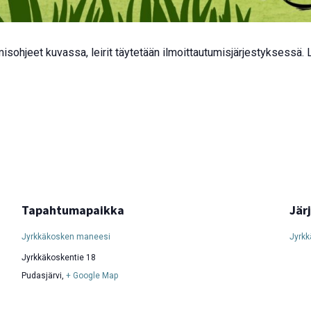
umisohjeet kuvassa, leirit täytetään ilmoittautumisjärjestyksessä
Tapahtumapaikka
Jär
Jyrkkäkosken maneesi
Jyrkk
Jyrkkäkoskentie 18
Pudasjärvi
,
+ Google Map