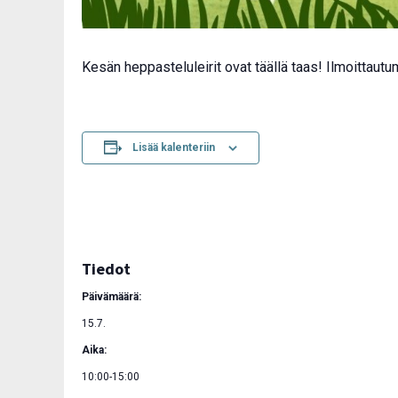
Kesän heppasteluleirit ovat täällä taas! Ilmoittaut
Lisää kalenteriin
Tiedot
Päivämäärä:
15.7.
Aika:
10:00-15:00