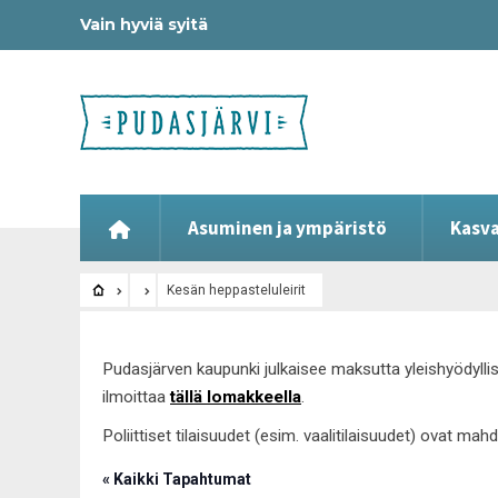
Vain hyviä syitä
Asuminen ja ympäristö
Kasva
Kesän heppasteluleirit
Pudasjärven kaupunki julkaisee maksutta yleishyödyllis
ilmoittaa
tällä lomakkeella
.
Poliittiset tilaisuudet (esim. vaalitilaisuudet) ovat ma
« Kaikki Tapahtumat