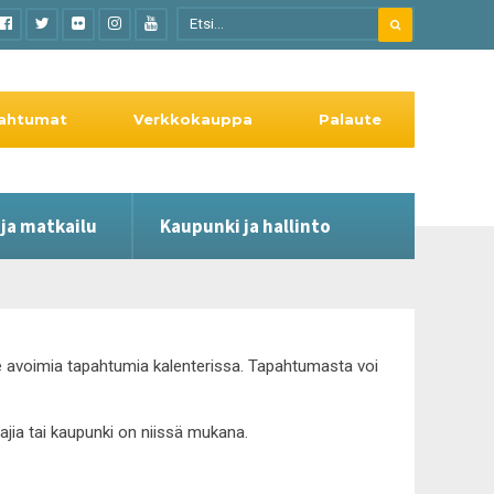
ahtumat
Verkkokauppa
Palaute
 ja matkailu
Kaupunki ja hallinto
lle avoimia tapahtumia kalenterissa. Tapahtumasta voi
tajia tai kaupunki on niissä mukana.