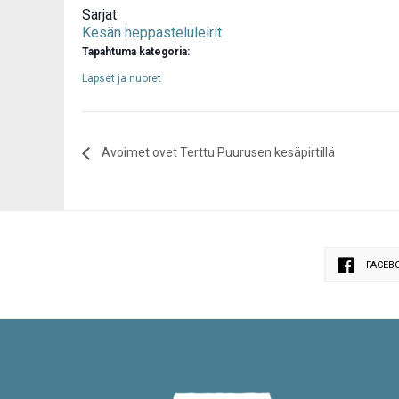
Sarjat:
Kesän heppasteluleirit
Tapahtuma kategoria:
Lapset ja nuoret
Avoimet ovet Terttu Puurusen kesäpirtillä
FACEB