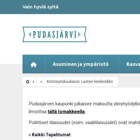
Vain hyviä syitä
Asuminen ja ympäristö
Kasva
Kotiseutukuukausi: Lasten keskiviikko
Pudasjärven kaupunki julkaisee maksutta yleishyödyllis
ilmoittaa
tällä lomakkeella
.
Poliittiset tilaisuudet (esim. vaalitilaisuudet) ovat ma
« Kaikki Tapahtumat