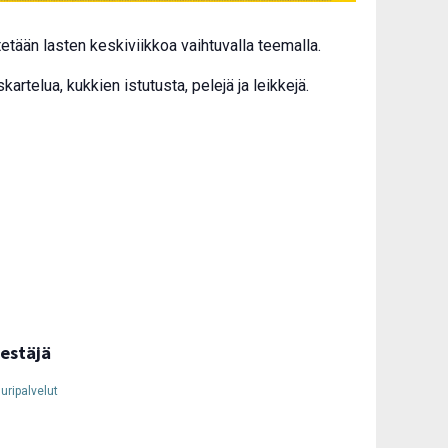
tään lasten keskiviikkoa vaihtuvalla teemalla.
telua, kukkien istutusta, pelejä ja leikkejä.
jestäjä
uuripalvelut