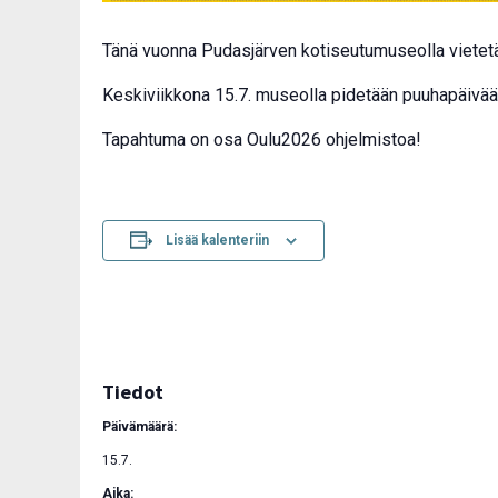
Tänä vuonna Pudasjärven kotiseutumuseolla vietetää
Keskiviikkona 15.7. museolla pidetään puuhapäivää! 
Tapahtuma on osa Oulu2026 ohjelmistoa!
Lisää kalenteriin
Tiedot
Päivämäärä:
15.7.
Aika: