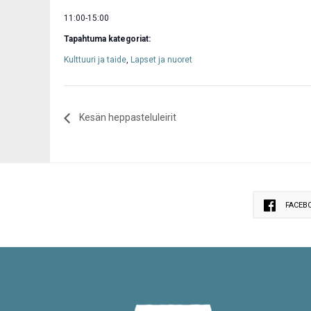
11:00-15:00
Tapahtuma kategoriat:
Kulttuuri ja taide
,
Lapset ja nuoret
Kesän heppasteluleirit
FACEB