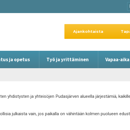
Ajankohtaista
Tap
tus ja opetus
Työ ja yrittäminen
Vapaa-aika
ten yhdistysten ja yhteisöjen Pudasjärven alueella järjestämiä, kaiki
hdollisia julkaista vain, jos paikalla on vähintään kolmen puolueen edus