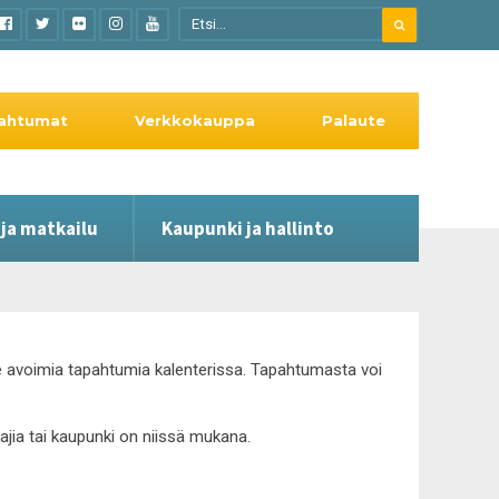
ahtumat
Verkkokauppa
Palaute
 ja matkailu
Kaupunki ja hallinto
lle avoimia tapahtumia kalenterissa. Tapahtumasta voi
tajia tai kaupunki on niissä mukana.