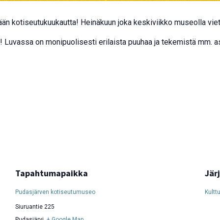
n kotiseutukuukautta! Heinäkuun joka keskiviikko museolla viete
Luvassa on monipuolisesti erilaista puuhaa ja tekemistä mm. askar
Tapahtumapaikka
Jär
Pudasjärven kotiseutumuseo
Kultt
Siuruantie 225
Pudasjärvi
,
+ Google Map