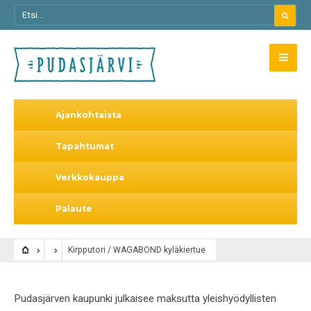
Ajankohtaista
Tapahtumat
Verkkokauppa
Palaute
Kirpputori / WAGABOND kyläkiertue
Pudasjärven kaupunki julkaisee maksutta yleishyödyllisten