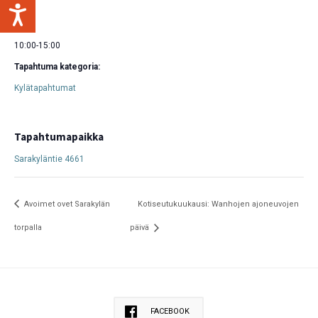
11.7.
Aika:
10:00-15:00
Tapahtuma kategoria:
Kylätapahtumat
Tapahtumapaikka
Sarakyläntie 4661
Avoimet ovet Sarakylän
Kotiseutukuukausi: Wanhojen ajoneuvojen
torpalla
päivä
FACEBOOK