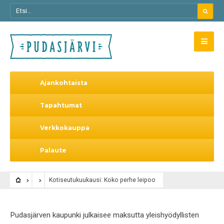
Ajankohtaista
Tapahtumat
Verkkokauppa
Palaute
Kotiseutukuukausi: Koko perhe leipoo
Pudasjärven kaupunki julkaisee maksutta yleishyödyllisten