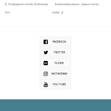
Pudasjärven torilla: Koillismaa
Kotiseutukuukausi: Jaakon hirren
Soi!
heitto
FACEBOOK
TWITTER
FLICKR
INSTAGRAM
YOU TUBE