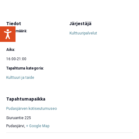
Tiedot
Järjestäjä
Päivämäärä:
Kulttuuripalvelut
23.7.
Aika:
16:00-21:00
Tapahtuma kategoria:
Kulttuuri ja taide
Tapahtumapaikka
Pudasjärven kotiseutumuseo
Siuruantie 225
Pudasjärvi
,
+ Google Map