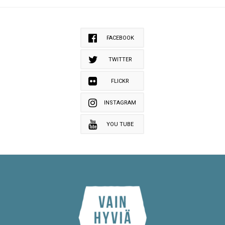
FACEBOOK
TWITTER
FLICKR
INSTAGRAM
YOU TUBE