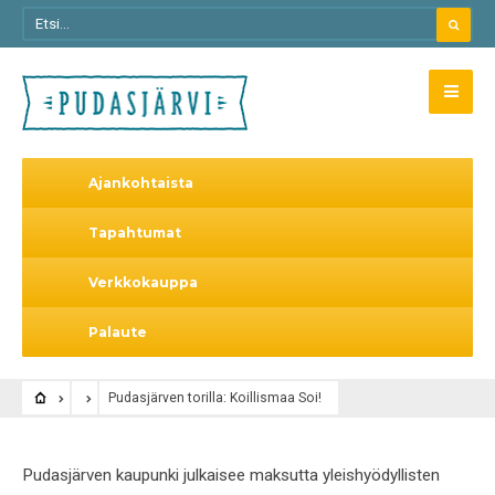
Ajankohtaista
Tapahtumat
Verkkokauppa
Palaute
Pudasjärven torilla: Koillismaa Soi!
Pudasjärven kaupunki julkaisee maksutta yleishyödyllisten