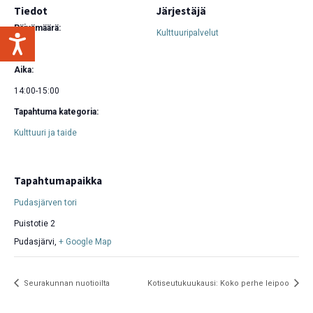
Tiedot
Järjestäjä
Päivämäärä:
Kulttuuripalvelut
23.7.
Aika:
14:00-15:00
Tapahtuma kategoria:
Kulttuuri ja taide
Tapahtumapaikka
Pudasjärven tori
Puistotie 2
Pudasjärvi
,
+ Google Map
Seurakunnan nuotioilta
Kotiseutukuukausi: Koko perhe leipoo