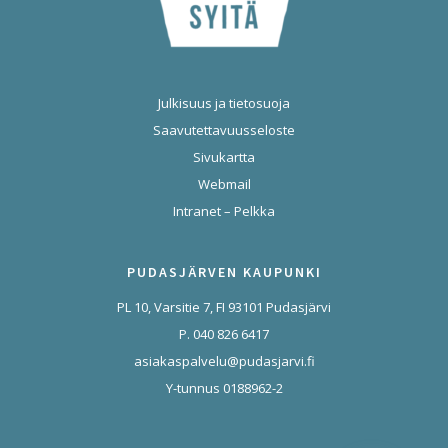
Julkisuus ja tietosuoja
Saavutettavuusseloste
Sivukartta
Webmail
Intranet – Pelkka
PUDASJÄRVEN KAUPUNKI
PL 10, Varsitie 7, FI 93101 Pudasjärvi
P. 040 826 6417
asiakaspalvelu@pudasjarvi.fi
Y-tunnus 0188962-2