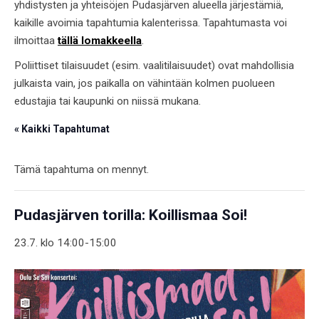
yhdistysten ja yhteisöjen Pudasjärven alueella järjestämiä,
kaikille avoimia tapahtumia kalenterissa. Tapahtumasta voi
ilmoittaa
tällä lomakkeella
.
Poliittiset tilaisuudet (esim. vaalitilaisuudet) ovat mahdollisia
julkaista vain, jos paikalla on vähintään kolmen puolueen
edustajia tai kaupunki on niissä mukana.
« Kaikki Tapahtumat
Tämä tapahtuma on mennyt.
Pudasjärven torilla: Koillismaa Soi!
23.7. klo 14:00
-
15:00