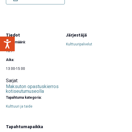
Tiedot
Järjestäjä
Päivämäärä:
Kulttuuripalvelut
18.7.
Aika:
13:00-15:00
Sarjat:
Maksuton opastuskierros
kotiseutumuseolla
Tapahtuma kategoria:
Kulttuuri ja taide
Tapahtumapaikka