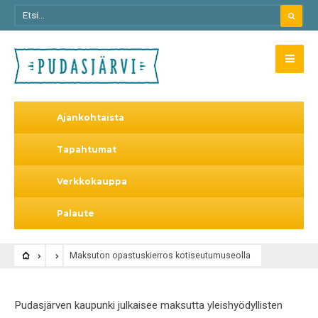
Ajankohtaista
Tapahtumat
Verkkokauppa
Palaute
Maksuton opastuskierros kotiseutumuseolla
Pudasjärven kaupunki julkaisee maksutta yleishyödyllisten