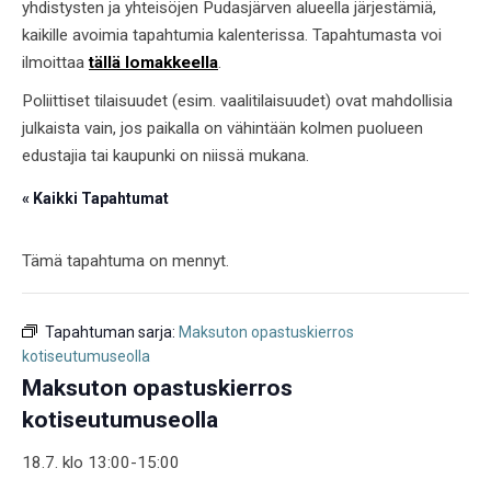
yhdistysten ja yhteisöjen Pudasjärven alueella järjestämiä,
kaikille avoimia tapahtumia kalenterissa. Tapahtumasta voi
ilmoittaa
tällä lomakkeella
.
Poliittiset tilaisuudet (esim. vaalitilaisuudet) ovat mahdollisia
julkaista vain, jos paikalla on vähintään kolmen puolueen
edustajia tai kaupunki on niissä mukana.
« Kaikki Tapahtumat
Tämä tapahtuma on mennyt.
Tapahtuman sarja:
Maksuton opastuskierros
kotiseutumuseolla
Maksuton opastuskierros
kotiseutumuseolla
18.7. klo 13:00
-
15:00