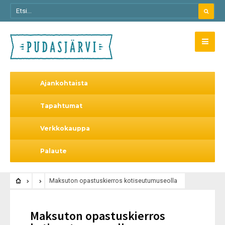
Ajankohtaista
Tapahtumat
Verkkokauppa
Palaute
Maksuton opastuskierros kotiseutumuseolla
Maksuton opastuskierros