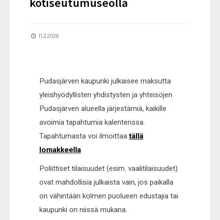
kotiseutumuseolla
11.2.2026
Pudasjärven kaupunki julkaisee maksutta
yleishyödyllisten yhdistysten ja yhteisöjen
Pudasjärven alueella järjestämiä, kaikille
avoimia tapahtumia kalenterissa.
Tapahtumasta voi ilmoittaa
tällä
lomakkeella
.
Poliittiset tilaisuudet (esim. vaalitilaisuudet)
ovat mahdollisia julkaista vain, jos paikalla
on vähintään kolmen puolueen edustajia tai
kaupunki on niissä mukana.