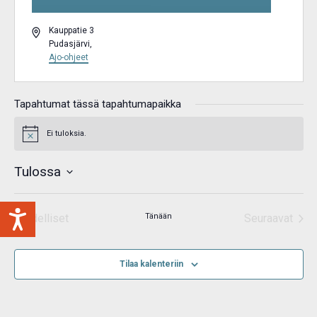
Osoite
Kauppatie 3
Pudasjärvi
,
Ajo-ohjeet
Tapahtumat tässä tapahtumapaikka
Ei tuloksia.
Notice
Tulossa
Valitse
päivä.
Edelliset
Tänään
Seuraavat
Tapahtumat
Tapahtum
Tilaa kalenteriin