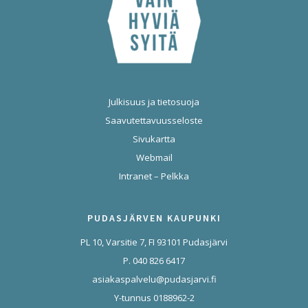
Julkisuus ja tietosuoja
Saavutettavuusseloste
Sivukartta
Webmail
Intranet – Pelkka
PUDASJÄRVEN KAUPUNKI
PL 10, Varsitie 7, FI 93101 Pudasjärvi
P. 040 826 6417
asiakaspalvelu@pudasjarvi.fi
Y-tunnus 0188962-2