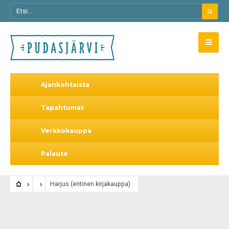
Ajankohtaista
Tapahtumat
Verkkokauppa
Palaute
Harjus (entinen kirjakauppa)