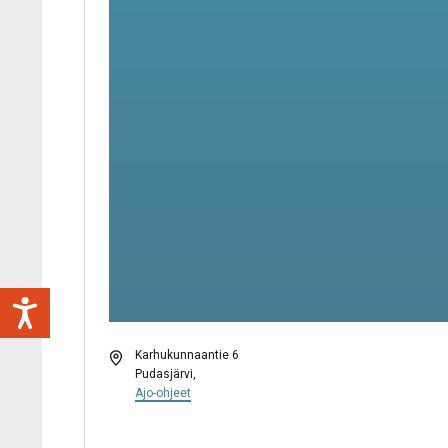
Osoite
Karhukunnaantie 6
Pudasjärvi
,
Ajo-ohjeet