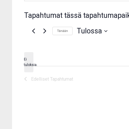
Tapahtumat tässä tapahtumapai
Tulossa
Tänään
Valitse
päivä.
Ei
Notice
tuloksia.
Edelliset
Tapahtumat