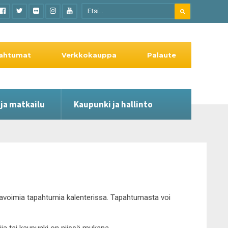
ahtumat
Verkkokauppa
Palaute
 ja matkailu
Kaupunki ja hallinto
le avoimia tapahtumia kalenterissa. Tapahtumasta voi