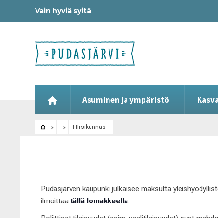
Vain hyviä syitä
Asuminen ja ympäristö
Kasva
HIrsikunnas
Pudasjärven kaupunki julkaisee maksutta yleishyödyllist
ilmoittaa
tällä lomakkeella
.