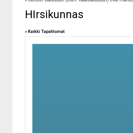
Poliittiset tilaisuudet (esim. vaalitilaisuudet) ovat mahd
HIrsikunnas
« Kaikki Tapahtumat