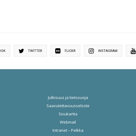
OOK
TWITTER
FLICKR
INSTAGRAM
Julkisuus ja tietosuoja
Saavutettavuusseloste
Sivukartta
Webmail
Intranet – Pelkka