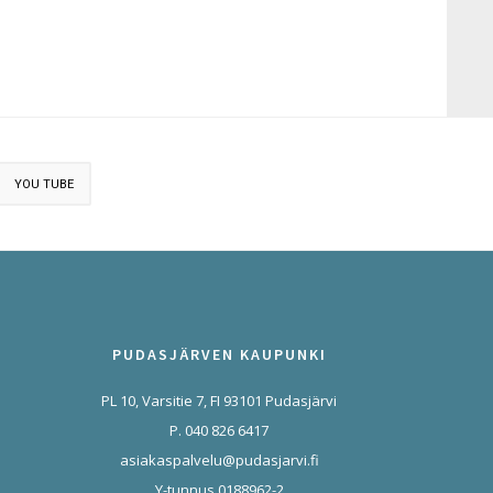
YOU TUBE
PUDASJÄRVEN KAUPUNKI
PL 10, Varsitie 7, FI 93101 Pudasjärvi
P. 040 826 6417
asiakaspalvelu@pudasjarvi.fi
Y-tunnus 0188962-2