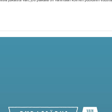
ollisia julkaista vain, jos paikalla on vähintään kolmen puolueen edust