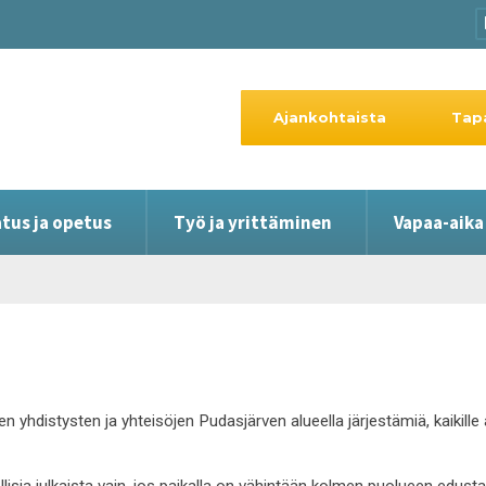
Ajankohtaista
Tap
tus ja opetus
Työ ja yrittäminen
Vapaa-aika
en yhdistysten ja yhteisöjen Pudasjärven alueella järjestämiä, kaikil