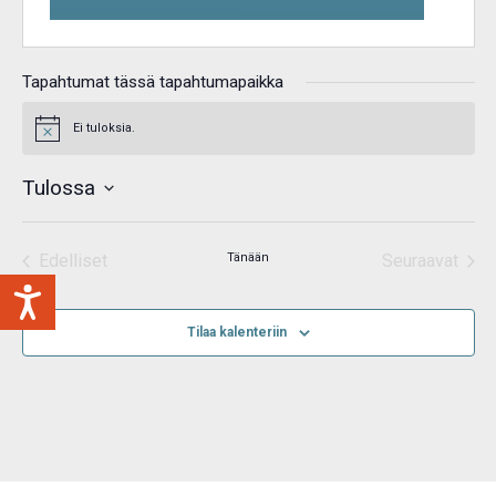
Tapahtumat tässä tapahtumapaikka
Ei tuloksia.
Notice
Tulossa
Valitse
päivä.
Edelliset
Tänään
Seuraavat
Tapahtumat
Tapahtum
Tilaa kalenteriin