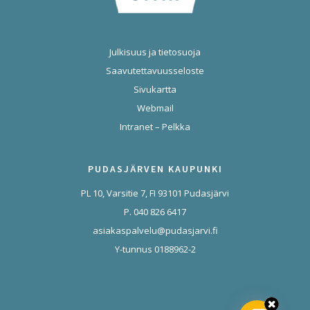
Julkisuus ja tietosuoja
Saavutettavuusseloste
Sivukartta
Webmail
Intranet – Pelkka
PUDASJÄRVEN KAUPUNKI
PL 10, Varsitie 7, FI 93101 Pudasjärvi
P. 040 826 6417
asiakaspalvelu@pudasjarvi.fi
Y-tunnus 0188962-2