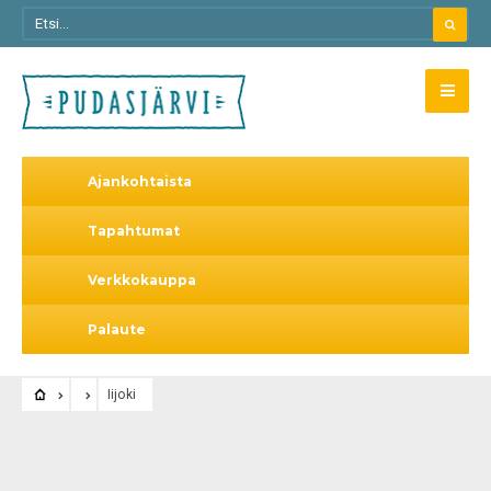
Ajankohtaista
Tapahtumat
Verkkokauppa
Palaute
Iijoki