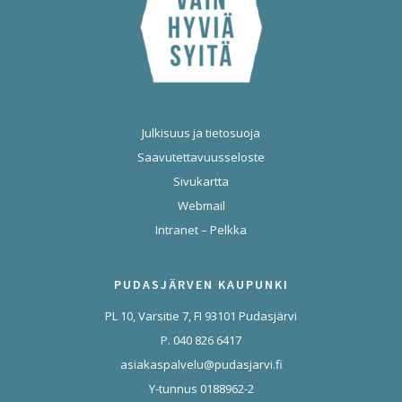
Julkisuus ja tietosuoja
Saavutettavuusseloste
Sivukartta
Webmail
Intranet – Pelkka
PUDASJÄRVEN KAUPUNKI
PL 10, Varsitie 7, FI 93101 Pudasjärvi
P. 040 826 6417
asiakaspalvelu@pudasjarvi.fi
Y-tunnus 0188962-2