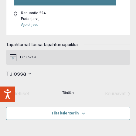
Osoite
Ranuantie 224
Pudasjarvi
,
Ajo-ohjeet
Tapahtumat tässä tapahtumapaikka
Ei tuloksia.
Notice
Tulossa
Valitse
päivä.
Edelliset
Tänään
Seuraavat
Tapahtumat
Tapahtum
Tilaa kalenteriin