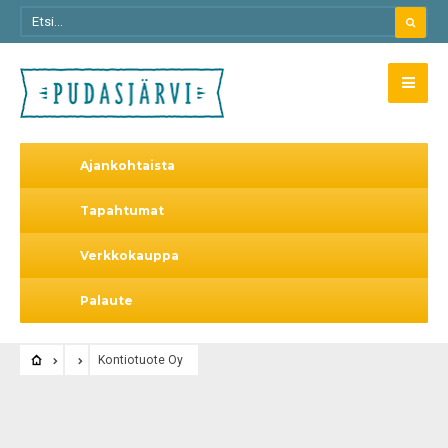
Ajankohtaista
Tapahtumat
Verkkokauppa
Palaute
Kontiotuote Oy