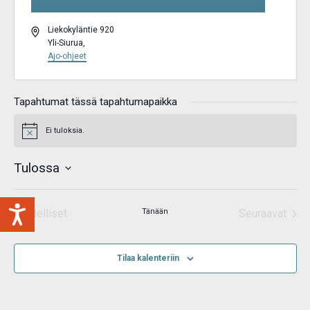
Osoite
Liekokyläntie 920
Yli-Siurua
,
Ajo-ohjeet
Tapahtumat tässä tapahtumapaikka
Ei tuloksia.
Notice
Tulossa
Valitse
päivä.
Edelliset
Tänään
Seuraavat
Tapahtumat
Tapahtum
Tilaa kalenteriin