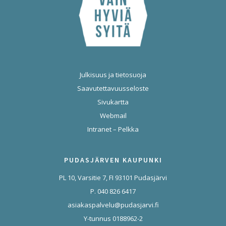
Julkisuus ja tietosuoja
Saavutettavuusseloste
Sivukartta
Webmail
Intranet – Pelkka
PUDASJÄRVEN KAUPUNKI
PL 10, Varsitie 7, FI 93101 Pudasjärvi
P. 040 826 6417
asiakaspalvelu@pudasjarvi.fi
Y-tunnus 0188962-2