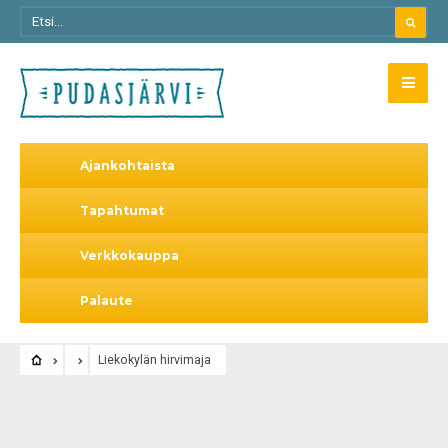
Ajankohtaista
Tapahtumat
Verkkokauppa
Palaute
Liekokylän hirvimaja