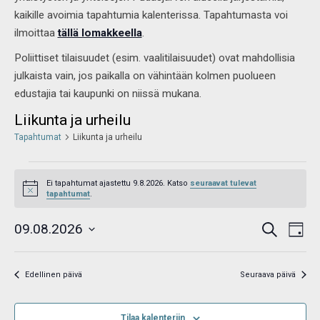
kaikille avoimia tapahtumia kalenterissa. Tapahtumasta voi
ilmoittaa
tällä lomakkeella
.
Poliittiset tilaisuudet (esim. vaalitilaisuudet) ovat mahdollisia
julkaista vain, jos paikalla on vähintään kolmen puolueen
edustajia tai kaupunki on niissä mukana.
Liikunta ja urheilu
Tapahtumat
Liikunta ja urheilu
Ei tapahtumat ajastettu 9.8.2026. Katso
seuraavat tulevat
Notice
tapahtumat
.
Tapahtumat
Tap
09.08.2026
Etsi
Etsi
Päivä
View
aja
Valitse
Navi
Näkymät
navigointi
päivä.
Edellinen päivä
Seuraava päivä
Tilaa kalenteriin