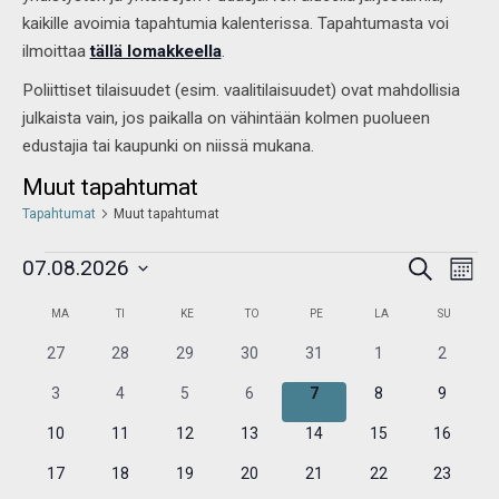
kaikille avoimia tapahtumia kalenterissa. Tapahtumasta voi
ilmoittaa
tällä lomakkeella
.
Poliittiset tilaisuudet (esim. vaalitilaisuudet) ovat mahdollisia
julkaista vain, jos paikalla on vähintään kolmen puolueen
edustajia tai kaupunki on niissä mukana.
Muut tapahtumat
Tapahtumat
Muut tapahtumat
Tapahtumat
Tap
07.08.2026
Etsi
Etsi
Kuukau
View
aja
Valitse
Navi
Kalenteri
Näkymät
MA
TI
KE
TO
PE
LA
SU
/
navigointi
päivä.
Tapahtumat
0
0
0
0
0
0
0
27
28
29
30
31
1
2
tapahtumat
tapahtumat
tapahtumat
tapahtumat
tapahtumat
tapahtumat
tapahtu
0
0
0
0
0
0
0
3
4
5
6
7
8
9
tapahtumat
tapahtumat
tapahtumat
tapahtumat
tapahtumat
tapahtumat
tapahtu
0
0
0
0
0
0
0
10
11
12
13
14
15
16
tapahtumat
tapahtumat
tapahtumat
tapahtumat
tapahtumat
tapahtumat
tapahtu
0
0
0
0
0
0
0
17
18
19
20
21
22
23
tapahtumat
tapahtumat
tapahtumat
tapahtumat
tapahtumat
tapahtumat
tapahtu