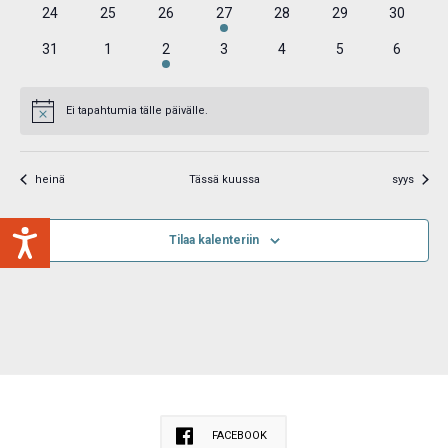
0
0
0
1
0
0
0
24
25
26
27
28
29
30
tapahtumat
tapahtumat
tapahtumat
tapahtuma
tapahtumat
tapahtumat
tapahtu
0
0
1
0
0
0
0
31
1
2
3
4
5
6
tapahtumat
tapahtumat
tapahtuma
tapahtumat
tapahtumat
tapahtumat
tapahtu
Ei tapahtumia tälle päivälle.
Notice
heinä
Tässä kuussa
syys
Tilaa kalenteriin
FACEBOOK