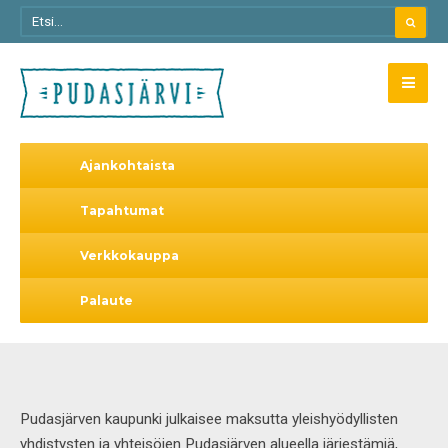
Ajankohtaista
Tapahtumat
Verkkokauppa
Palaute
Pudasjärven kaupunki julkaisee maksutta yleishyödyllisten
yhdistysten ja yhteisöjen Pudasjärven alueella järjestämiä,