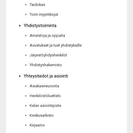
Taidokas
Torin myyntikojut
Yhdistystoiminta
Aineistoja ja oppaita
Avustukset ja tuet yhdistyksille
Järjestöyhdyshenkilöt
Yhdistyshakemisto
Yhteystiedot ja asiointi
Asiakasneuvonta
Henkilöstöluettelo
Kelan asiointipiste
Keskusarkisto
Kirjaamo