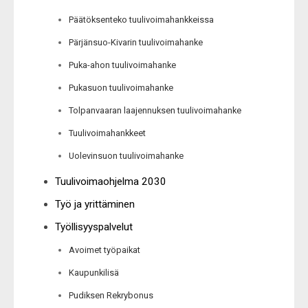
Päätöksenteko tuulivoimahankkeissa
Pärjänsuo-Kivarin tuulivoimahanke
Puka-ahon tuulivoimahanke
Pukasuon tuulivoimahanke
Tolpanvaaran laajennuksen tuulivoimahanke
Tuulivoimahankkeet
Uolevinsuon tuulivoimahanke
Tuulivoimaohjelma 2030
Työ ja yrittäminen
Työllisyyspalvelut
Avoimet työpaikat
Kaupunkilisä
Pudiksen Rekrybonus