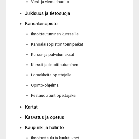
Vesi- ja viemärihuolto
Julkisuus ja tietosuoja
Kansalaisopisto
Ilmoittautuminen kursseille
Kansalaisopiston toimipaikat
Kurssi- ja palvelumaksut
Kurssit ja ilmoittautuminen
Lomakkeita opettajalle
Opinto-ohjelma
Pestaudu tuntiopettajaksi
Kartat
Kasvatus ja opetus
Kaupunki ja hallinto
Ilmoitustaulu ja kuulutukset