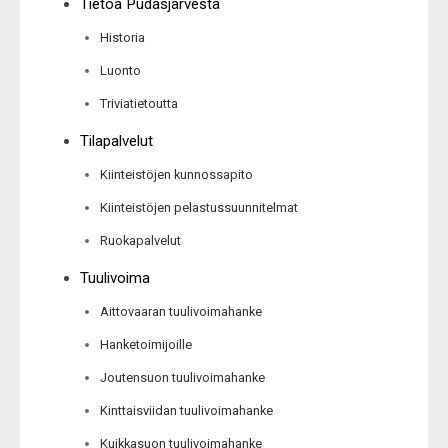
Tietoa Pudasjärvestä
Historia
Luonto
Triviatietoutta
Tilapalvelut
Kiinteistöjen kunnossapito
Kiinteistöjen pelastussuunnitelmat
Ruokapalvelut
Tuulivoima
Aittovaaran tuulivoimahanke
Hanketoimijoille
Joutensuon tuulivoimahanke
Kinttaisviidan tuulivoimahanke
Kuikkasuon tuulivoimahanke