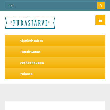
Ajankohtaista
Tapahtumat
Verkkokauppa
Palaute