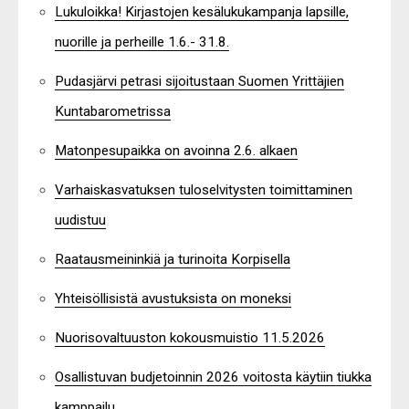
Lukuloikka! Kirjastojen kesälukukampanja lapsille,
nuorille ja perheille 1.6.- 31.8.
Pudasjärvi petrasi sijoitustaan Suomen Yrittäjien
Kuntabarometrissa
Matonpesupaikka on avoinna 2.6. alkaen
Varhaiskasvatuksen tuloselvitysten toimittaminen
uudistuu
Raatausmeininkiä ja turinoita Korpisella
Yhteisöllisistä avustuksista on moneksi
Nuorisovaltuuston kokousmuistio 11.5.2026
Osallistuvan budjetoinnin 2026 voitosta käytiin tiukka
kamppailu