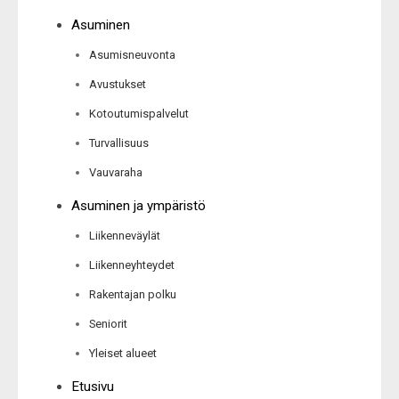
Asuminen
Asumisneuvonta
Avustukset
Kotoutumispalvelut
Turvallisuus
Vauvaraha
Asuminen ja ympäristö
Liikenneväylät
Liikenneyhteydet
Rakentajan polku
Seniorit
Yleiset alueet
Etusivu