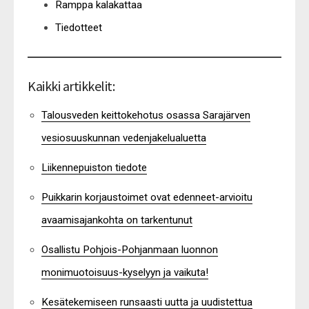
Ramppa kalakattaa
Tiedotteet
Kaikki artikkelit:
Talousveden keittokehotus osassa Sarajärven
vesiosuuskunnan vedenjakelualuetta
Liikennepuiston tiedote
Puikkarin korjaustoimet ovat edenneet-arvioitu
avaamisajankohta on tarkentunut
Osallistu Pohjois-Pohjanmaan luonnon
monimuotoisuus-kyselyyn ja vaikuta!
Kesätekemiseen runsaasti uutta ja uudistettua