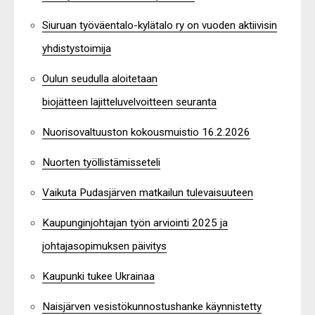
Siuruan työväentalo-kylätalo ry on vuoden aktiivisin
yhdistystoimija
Oulun seudulla aloitetaan
biojätteen lajitteluvelvoitteen seuranta
Nuorisovaltuuston kokousmuistio 16.2.2026
Nuorten työllistämisseteli
Vaikuta Pudasjärven matkailun tulevaisuuteen
Kaupunginjohtajan työn arviointi 2025 ja
johtajasopimuksen päivitys
Kaupunki tukee Ukrainaa
Naisjärven vesistökunnostushanke käynnistetty