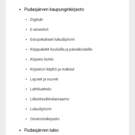
Pudasjärven kaupunginkirjasto
Digituki
E-aineistot
Esiopetuksen lukudiplomi
Kirjapaketit kouluille ja päiväkodeille
Kirjasto kotiin
Kirjaston käyttö ja maksut
Lapset ja nuoret
Lehtiluettelo
Liikuntavälinelainaamo
Lukudiplomi
Omatoimikirjasto
Pudasjärven lukio