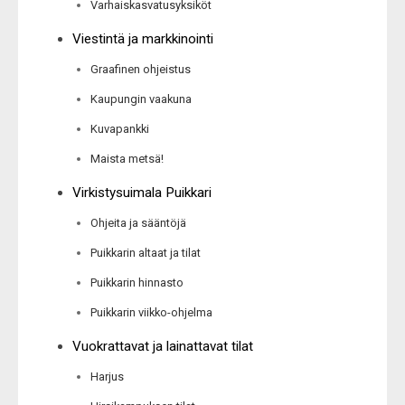
Varhaiskasvatusyksiköt
Viestintä ja markkinointi
Graafinen ohjeistus
Kaupungin vaakuna
Kuvapankki
Maista metsä!
Virkistysuimala Puikkari
Ohjeita ja sääntöjä
Puikkarin altaat ja tilat
Puikkarin hinnasto
Puikkarin viikko-ohjelma
Vuokrattavat ja lainattavat tilat
Harjus