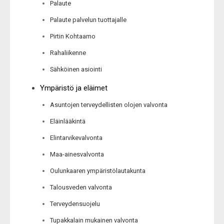
Palaute
Palaute palvelun tuottajalle
Pirtin Kohtaamo
Rahaliikenne
Sähköinen asiointi
Ympäristö ja eläimet
Asuntojen terveydellisten olojen valvonta
Eläinlääkintä
Elintarvikevalvonta
Maa-ainesvalvonta
Oulunkaaren ympäristölautakunta
Talousveden valvonta
Terveydensuojelu
Tupakkalain mukainen valvonta