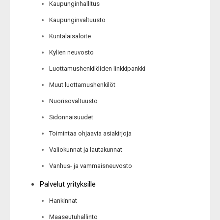
Kaupunginhallitus
Kaupunginvaltuusto
Kuntalaisaloite
Kylien neuvosto
Luottamushenkilöiden linkkipankki
Muut luottamushenkilöt
Nuorisovaltuusto
Sidonnaisuudet
Toimintaa ohjaavia asiakirjoja
Valiokunnat ja lautakunnat
Vanhus- ja vammaisneuvosto
Palvelut yrityksille
Hankinnat
Maaseutuhallinto