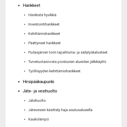
Hankkeet
Hävikistä hyvikkiä
Investointihankkeet
Kehittämishankkeet
Päättyneet hankkeet
Pudasjärven torin tapahtuma- ja säilytyskalusteet
Turvetuotannosta poistuvien alueiden jälkikäyttö
Työllisyyden kehittämishankkeet
Hirsipääkaupunki
Jäte- ja vesihuolto
Jätehuolto
Jätevesien käsittely haja-asutusalueella
Kaukolämpö