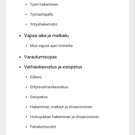
Työn hakeminen
Työnantajalle
Yrityshakemisto
Vapaa-aika ja matkailu
Muu vapaa-ajan toiminta
Varautumisopas
Varhaiskasvatus ja esiopetus
Edlevo
Erityisvarhaiskasvatus
Esiopetus
Hakeminen, maksut ja irtisanominen
Hoitopaikan hakeminen ja irtisanominen
Palvelumuodot