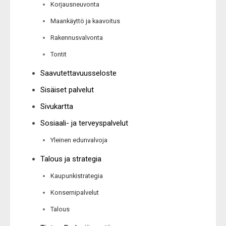
Korjausneuvonta
Maankäyttö ja kaavoitus
Rakennusvalvonta
Tontit
Saavutettavuusseloste
Sisäiset palvelut
Sivukartta
Sosiaali- ja terveyspalvelut
Yleinen edunvalvoja
Talous ja strategia
Kaupunkistrategia
Konsernipalvelut
Talous