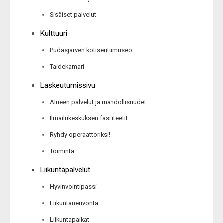
Sisäiset palvelut
Kulttuuri
Pudasjärven kotiseutumuseo
Taidekamari
Laskeutumissivu
Alueen palvelut ja mahdollisuudet
Ilmailukeskuksen fasiliteetit
Ryhdy operaattoriksi!
Toiminta
Liikuntapalvelut
Hyvinvointipassi
Liikuntaneuvonta
Liikuntapaikat