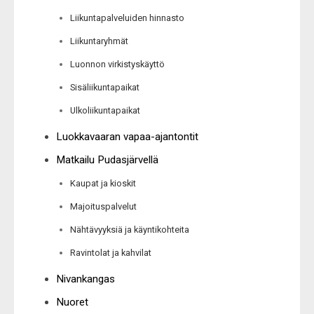
Liikuntapalveluiden hinnasto
Liikuntaryhmät
Luonnon virkistyskäyttö
Sisäliikuntapaikat
Ulkoliikuntapaikat
Luokkavaaran vapaa-ajantontit
Matkailu Pudasjärvellä
Kaupat ja kioskit
Majoituspalvelut
Nähtävyyksiä ja käyntikohteita
Ravintolat ja kahvilat
Nivankangas
Nuoret