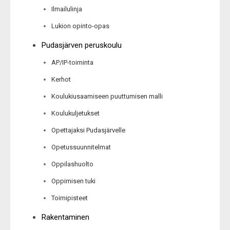
Ilmailulinja
Lukion opinto-opas
Pudasjärven peruskoulu
AP/IP-toiminta
Kerhot
Koulukiusaamiseen puuttumisen malli
Koulukuljetukset
Opettajaksi Pudasjärvelle
Opetussuunnitelmat
Oppilashuolto
Oppimisen tuki
Toimipisteet
Rakentaminen