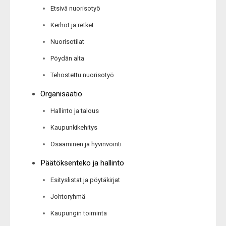
Etsivä nuorisotyö
Kerhot ja retket
Nuorisotilat
Pöydän alta
Tehostettu nuorisotyö
Organisaatio
Hallinto ja talous
Kaupunkikehitys
Osaaminen ja hyvinvointi
Päätöksenteko ja hallinto
Esityslistat ja pöytäkirjat
Johtoryhmä
Kaupungin toiminta