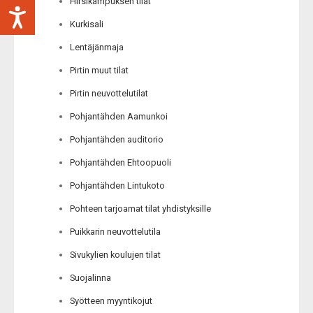
Hirsikampuksen tilat
Kurkisali
Lentäjänmaja
Pirtin muut tilat
Pirtin neuvottelutilat
Pohjantähden Aamunkoi
Pohjantähden auditorio
Pohjantähden Ehtoopuoli
Pohjantähden Lintukoto
Pohteen tarjoamat tilat yhdistyksille
Puikkarin neuvottelutila
Sivukylien koulujen tilat
Suojalinna
Syötteen myyntikojut