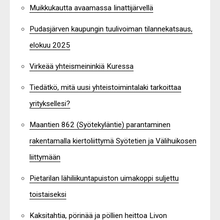
Muikkukautta avaamassa Iinattijärvellä
Pudasjärven kaupungin tuulivoiman tilannekatsaus,
elokuu 2025
Virkeää yhteismeininkiä Kuressa
Tiedätkö, mitä uusi yhteistoimintalaki tarkoittaa
yrityksellesi?
Maantien 862 (Syötekyläntie) parantaminen
rakentamalla kiertoliittymä Syötetien ja Välihuikosen
liittymään
Pietarilan lähiliikuntapuiston uimakoppi suljettu
toistaiseksi
Kaksitahtia, pörinää ja pöllien heittoa Livon