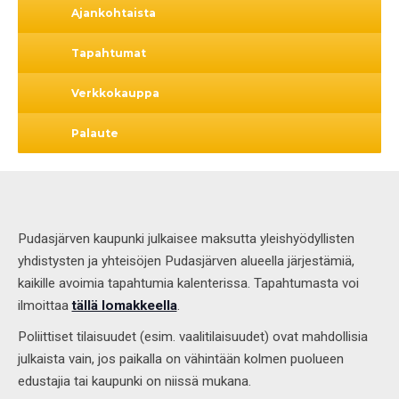
Ajankohtaista
Tapahtumat
Verkkokauppa
Palaute
Pudasjärven kaupunki julkaisee maksutta yleishyödyllisten
yhdistysten ja yhteisöjen Pudasjärven alueella järjestämiä,
kaikille avoimia tapahtumia kalenterissa. Tapahtumasta voi
ilmoittaa
tällä lomakkeella
.
Poliittiset tilaisuudet (esim. vaalitilaisuudet) ovat mahdollisia
julkaista vain, jos paikalla on vähintään kolmen puolueen
edustajia tai kaupunki on niissä mukana.