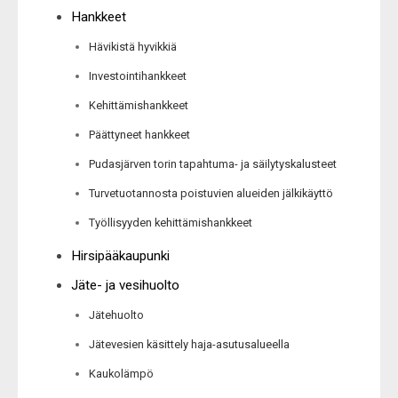
Hankkeet
Hävikistä hyvikkiä
Investointihankkeet
Kehittämishankkeet
Päättyneet hankkeet
Pudasjärven torin tapahtuma- ja säilytyskalusteet
Turvetuotannosta poistuvien alueiden jälkikäyttö
Työllisyyden kehittämishankkeet
Hirsipääkaupunki
Jäte- ja vesihuolto
Jätehuolto
Jätevesien käsittely haja-asutusalueella
Kaukolämpö