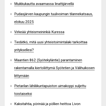
Muikkukautta avaamassa Iinattijärvellä
Pudasjärven kaupungin tuulivoiman tilannekatsaus,
elokuu 2025
Virkeää yhteismeininkiä Kuressa
Tiedätkö, mitä uusi yhteistoimintalaki tarkoittaa
yrityksellesi?
Maantien 862 (Syötekyläntie) parantaminen
rakentamalla kiertoliittymä Syötetien ja Välihuikosen
liittymään
Pietarilan lähiliikuntapuiston uimakoppi suljettu
toistaiseksi
Kaksitahtia, pörinää ja pöllien heittoa Livon