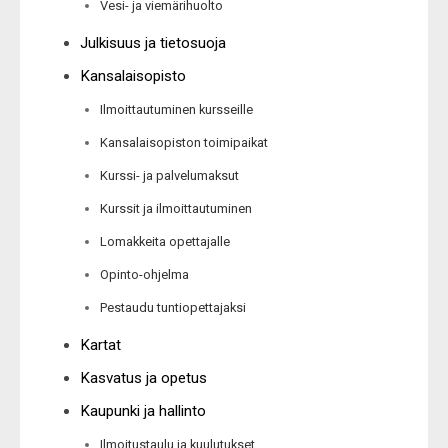
Vesi- ja viemärihuolto
Julkisuus ja tietosuoja
Kansalaisopisto
Ilmoittautuminen kursseille
Kansalaisopiston toimipaikat
Kurssi- ja palvelumaksut
Kurssit ja ilmoittautuminen
Lomakkeita opettajalle
Opinto-ohjelma
Pestaudu tuntiopettajaksi
Kartat
Kasvatus ja opetus
Kaupunki ja hallinto
Ilmoitustaulu ja kuulutukset