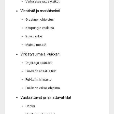
Varhaiskasvatusyksiköt
Viestintä ja markkinointi
Graafinen ohjeistus
Kaupungin vaakuna
Kuvapankki
Maista metsä!
Virkistysuimala Puikkari
Ohjeita ja sääntöjä
Puikkarin altaat ja tilat
Puikkarin hinnasto
Puikkarin viikko-ohjelma
Vuokrattavat ja lainattavat tilat
Harjus