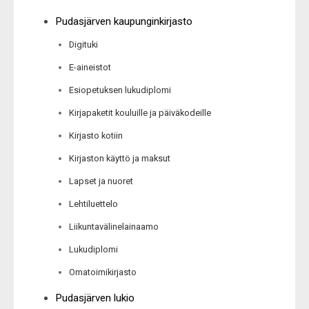
Pudasjärven kaupunginkirjasto
Digituki
E-aineistot
Esiopetuksen lukudiplomi
Kirjapaketit kouluille ja päiväkodeille
Kirjasto kotiin
Kirjaston käyttö ja maksut
Lapset ja nuoret
Lehtiluettelo
Liikuntavälinelainaamo
Lukudiplomi
Omatoimikirjasto
Pudasjärven lukio