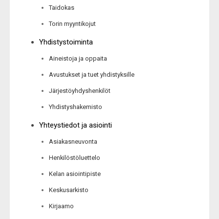
Taidokas
Torin myyntikojut
Yhdistystoiminta
Aineistoja ja oppaita
Avustukset ja tuet yhdistyksille
Järjestöyhdyshenkilöt
Yhdistyshakemisto
Yhteystiedot ja asiointi
Asiakasneuvonta
Henkilöstöluettelo
Kelan asiointipiste
Keskusarkisto
Kirjaamo