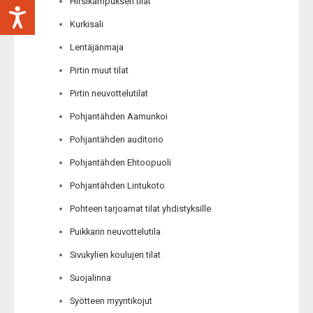
Hirsikampuksen tilat
Kurkisali
Lentäjänmaja
Pirtin muut tilat
Pirtin neuvottelutilat
Pohjantähden Aamunkoi
Pohjantähden auditorio
Pohjantähden Ehtoopuoli
Pohjantähden Lintukoto
Pohteen tarjoamat tilat yhdistyksille
Puikkarin neuvottelutila
Sivukylien koulujen tilat
Suojalinna
Syötteen myyntikojut