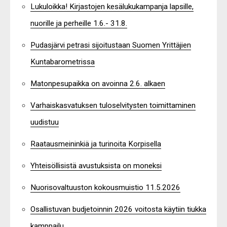
Lukuloikka! Kirjastojen kesälukukampanja lapsille,
nuorille ja perheille 1.6.- 31.8.
Pudasjärvi petrasi sijoitustaan Suomen Yrittäjien
Kuntabarometrissa
Matonpesupaikka on avoinna 2.6. alkaen
Varhaiskasvatuksen tuloselvitysten toimittaminen
uudistuu
Raatausmeininkiä ja turinoita Korpisella
Yhteisöllisistä avustuksista on moneksi
Nuorisovaltuuston kokousmuistio 11.5.2026
Osallistuvan budjetoinnin 2026 voitosta käytiin tiukka
kamppailu