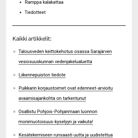
Ramppa kalakattaa
Tiedotteet
Kaikki artikkelit:
Talousveden keittokehotus osassa Sarajärven
vesiosuuskunnan vedenjakelualuetta
Liikennepuiston tiedote
Puikkarin korjaustoimet ovat edenneet-arvioitu
avaamisajankohta on tarkentunut
Osallistu Pohjois-Pohjanmaan luonnon
monimuotoisuus-kyselyyn ja vaikuta!
Kesätekemiseen runsaasti uutta ja uudistettua