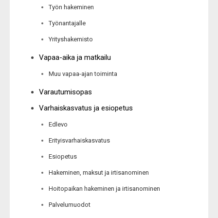
Työn hakeminen
Työnantajalle
Yrityshakemisto
Vapaa-aika ja matkailu
Muu vapaa-ajan toiminta
Varautumisopas
Varhaiskasvatus ja esiopetus
Edlevo
Erityisvarhaiskasvatus
Esiopetus
Hakeminen, maksut ja irtisanominen
Hoitopaikan hakeminen ja irtisanominen
Palvelumuodot