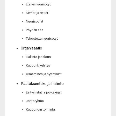
Etsivä nuorisotyö
Kerhot ja retket
Nuorisotilat
Pöydän alta
Tehostettu nuorisotyö
Organisaatio
Hallinto ja talous
Kaupunkikehitys
Osaaminen ja hyvinvointi
Päätöksenteko ja hallinto
Esityslistat ja pöytäkirjat
Johtoryhmä
Kaupungin toiminta