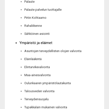
Palaute
Palaute palvelun tuottajalle
Pirtin Kohtaamo
Rahaliikenne
Sähköinen asiointi
Ympäristö ja eläimet
Asuntojen terveydellisten olojen valvonta
Eläinlääkintä
Elintarvikevalvonta
Maa-ainesvalvonta
Oulunkaaren ympäristölautakunta
Talousveden valvonta
Terveydensuojelu
Tupakkalain mukainen valvonta