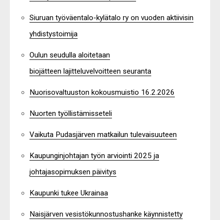
Siuruan työväentalo-kylätalo ry on vuoden aktiivisin
yhdistystoimija
Oulun seudulla aloitetaan
biojätteen lajitteluvelvoitteen seuranta
Nuorisovaltuuston kokousmuistio 16.2.2026
Nuorten työllistämisseteli
Vaikuta Pudasjärven matkailun tulevaisuuteen
Kaupunginjohtajan työn arviointi 2025 ja
johtajasopimuksen päivitys
Kaupunki tukee Ukrainaa
Naisjärven vesistökunnostushanke käynnistetty