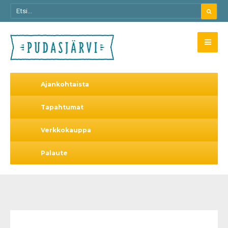
Ajankohtaista
Tapahtumat
Verkkokauppa
Palaute