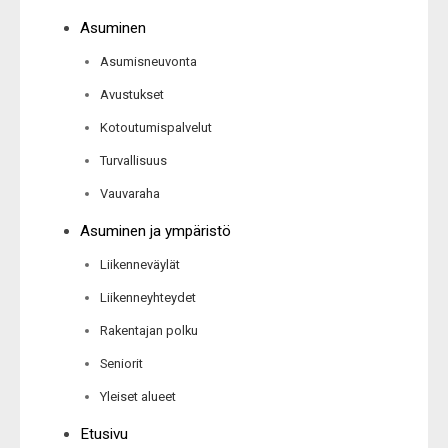
Asuminen
Asumisneuvonta
Avustukset
Kotoutumispalvelut
Turvallisuus
Vauvaraha
Asuminen ja ympäristö
Liikenneväylät
Liikenneyhteydet
Rakentajan polku
Seniorit
Yleiset alueet
Etusivu