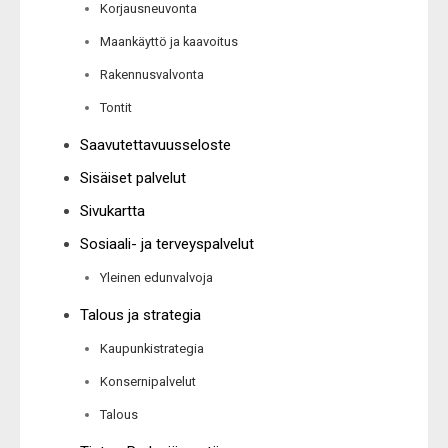
Korjausneuvonta
Maankäyttö ja kaavoitus
Rakennusvalvonta
Tontit
Saavutettavuusseloste
Sisäiset palvelut
Sivukartta
Sosiaali- ja terveyspalvelut
Yleinen edunvalvoja
Talous ja strategia
Kaupunkistrategia
Konsernipalvelut
Talous