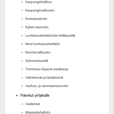
Kaupunginhallitus
Kaupunginvaltuusto
Kuntalaisaloite
Kylien neuvosto
Luottamushenkilöiden linkkipankki
Muut luottamushenkilöt
Nuorisovaltuusto
Sidonnaisuudet
Toimintaa ohjaavia asiakirjoja
Valiokunnat ja lautakunnat
Vanhus- ja vammaisneuvosto
Palvelut yrityksille
Hankinnat
Maaseutuhallinto