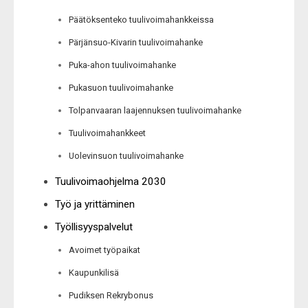
Päätöksenteko tuulivoimahankkeissa
Pärjänsuo-Kivarin tuulivoimahanke
Puka-ahon tuulivoimahanke
Pukasuon tuulivoimahanke
Tolpanvaaran laajennuksen tuulivoimahanke
Tuulivoimahankkeet
Uolevinsuon tuulivoimahanke
Tuulivoimaohjelma 2030
Työ ja yrittäminen
Työllisyyspalvelut
Avoimet työpaikat
Kaupunkilisä
Pudiksen Rekrybonus