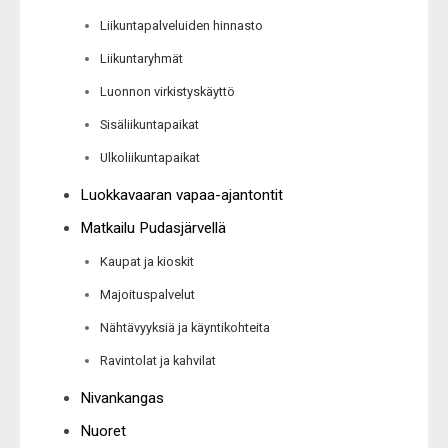
Liikuntapalveluiden hinnasto
Liikuntaryhmät
Luonnon virkistyskäyttö
Sisäliikuntapaikat
Ulkoliikuntapaikat
Luokkavaaran vapaa-ajantontit
Matkailu Pudasjärvellä
Kaupat ja kioskit
Majoituspalvelut
Nähtävyyksiä ja käyntikohteita
Ravintolat ja kahvilat
Nivankangas
Nuoret