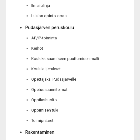
Ilmailulinja
Lukion opinto-opas
Pudasjärven peruskoulu
AP/IP-toiminta
Kerhot
Koulukiusaamiseen puuttumisen malli
Koulukuljetukset
Opettajaksi Pudasjärvelle
Opetussuunnitelmat
Oppilashuolto
Oppimisen tuki
Toimipisteet
Rakentaminen