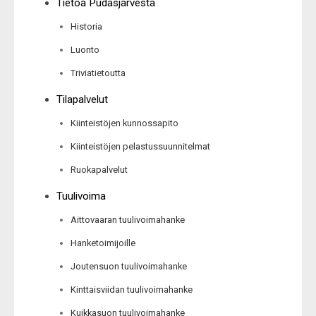
Tietoa Pudasjärvestä
Historia
Luonto
Triviatietoutta
Tilapalvelut
Kiinteistöjen kunnossapito
Kiinteistöjen pelastussuunnitelmat
Ruokapalvelut
Tuulivoima
Aittovaaran tuulivoimahanke
Hanketoimijoille
Joutensuon tuulivoimahanke
Kinttaisviidan tuulivoimahanke
Kuikkasuon tuulivoimahanke