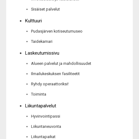
Sisäiset palvelut
Kulttuuri
Pudasjärven kotiseutumuseo
Taidekamari
Laskeutumissivu
Alueen palvelut ja mahdollisuudet
Ilmailukeskuksen fasiliteetit
Ryhdy operaattoriksi!
Toiminta
Liikuntapalvelut
Hyvinvointipassi
Liikuntaneuvonta
Liikuntapaikat