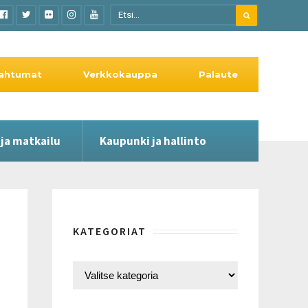
ahtumat
Verkkokauppa
Palaute
 ja matkailu
Kaupunki ja hallinto
KATEGORIAT