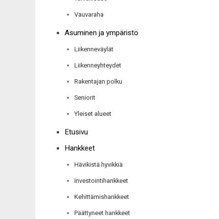
Vauvaraha
Asuminen ja ympäristö
Liikenneväylät
Liikenneyhteydet
Rakentajan polku
Seniorit
Yleiset alueet
Etusivu
Hankkeet
Hävikistä hyvikkiä
Investointihankkeet
Kehittämishankkeet
Päättyneet hankkeet