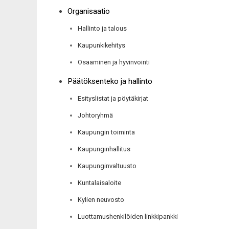
Organisaatio
Hallinto ja talous
Kaupunkikehitys
Osaaminen ja hyvinvointi
Päätöksenteko ja hallinto
Esityslistat ja pöytäkirjat
Johtoryhmä
Kaupungin toiminta
Kaupunginhallitus
Kaupunginvaltuusto
Kuntalaisaloite
Kylien neuvosto
Luottamushenkilöiden linkkipankki