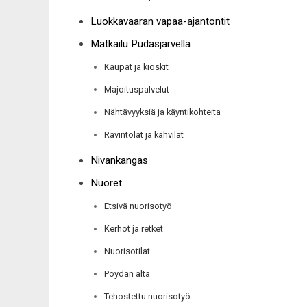
Luokkavaaran vapaa-ajantontit
Matkailu Pudasjärvellä
Kaupat ja kioskit
Majoituspalvelut
Nähtävyyksiä ja käyntikohteita
Ravintolat ja kahvilat
Nivankangas
Nuoret
Etsivä nuorisotyö
Kerhot ja retket
Nuorisotilat
Pöydän alta
Tehostettu nuorisotyö