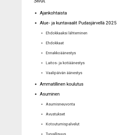
Sivut
Ajankohtaista
Alue- ja kuntavaalit Pudasjärvellä 2025
Ehdokkaaksi lähteminen
Ehdokkaat
Ennakkoäänestys
Laitos- ja kotiäänestys
Vaalipäivän äänestys
Ammatillinen koulutus
Asuminen
Asumisneuvonta
Avustukset
Kotoutumispalvelut
Turvallisuus