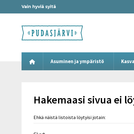
Vain hyviä syitä
Asuminen ja ympäristö
Kasva
Hakemaasi sivua ei l
Ehkä näistä listoista löytyisi jotain: