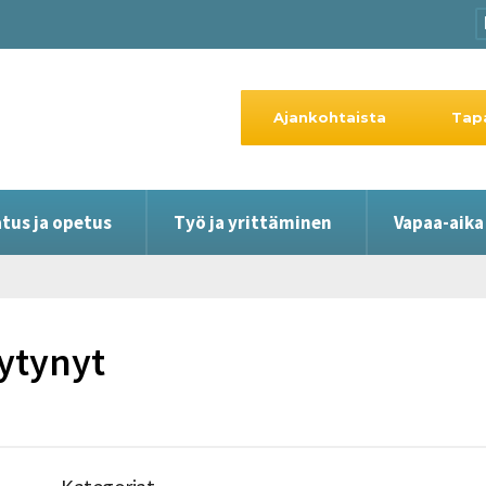
Ajankohtaista
Tap
tus ja opetus
Työ ja yrittäminen
Vapaa-aika
öytynyt