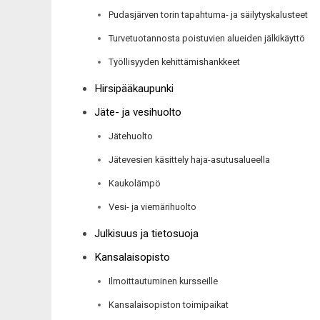
Pudasjärven torin tapahtuma- ja säilytyskalusteet
Turvetuotannosta poistuvien alueiden jälkikäyttö
Työllisyyden kehittämishankkeet
Hirsipääkaupunki
Jäte- ja vesihuolto
Jätehuolto
Jätevesien käsittely haja-asutusalueella
Kaukolämpö
Vesi- ja viemärihuolto
Julkisuus ja tietosuoja
Kansalaisopisto
Ilmoittautuminen kursseille
Kansalaisopiston toimipaikat