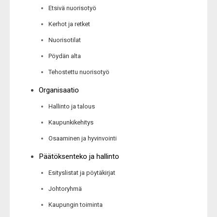
Etsivä nuorisotyö
Kerhot ja retket
Nuorisotilat
Pöydän alta
Tehostettu nuorisotyö
Organisaatio
Hallinto ja talous
Kaupunkikehitys
Osaaminen ja hyvinvointi
Päätöksenteko ja hallinto
Esityslistat ja pöytäkirjat
Johtoryhmä
Kaupungin toiminta