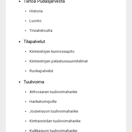
Tietoa Pudasjärvestä
Historia
Luonto
Triviatietoutta
Tilapalvelut
Kiinteistöjen kunnossapito
Kiinteistöjen pelastussuunnitelmat
Ruokapalvelut
Tuulivoima
Aittovaaran tuulivoimahanke
Hanketoimijoille
Joutensuon tuulivoimahanke
Kinttaisviidan tuulivoimahanke
Kuikkasuon tuulivoimahanke