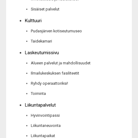
Sisäiset palvelut
Kulttuuri
Pudasjärven kotiseutumuseo
Taidekamari
Laskeutumissivu
Alueen palvelut ja mahdollisuudet
Ilmailukeskuksen fasiliteetit
Ryhdy operaattoriksi!
Toiminta
Liikuntapalvelut
Hyvinvointipassi
Liikuntaneuvonta
Liikuntapaikat