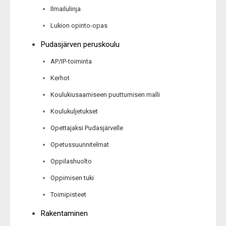
Ilmailulinja
Lukion opinto-opas
Pudasjärven peruskoulu
AP/IP-toiminta
Kerhot
Koulukiusaamiseen puuttumisen malli
Koulukuljetukset
Opettajaksi Pudasjärvelle
Opetussuunnitelmat
Oppilashuolto
Oppimisen tuki
Toimipisteet
Rakentaminen