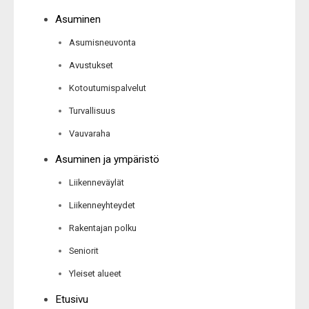
Asuminen
Asumisneuvonta
Avustukset
Kotoutumispalvelut
Turvallisuus
Vauvaraha
Asuminen ja ympäristö
Liikenneväylät
Liikenneyhteydet
Rakentajan polku
Seniorit
Yleiset alueet
Etusivu