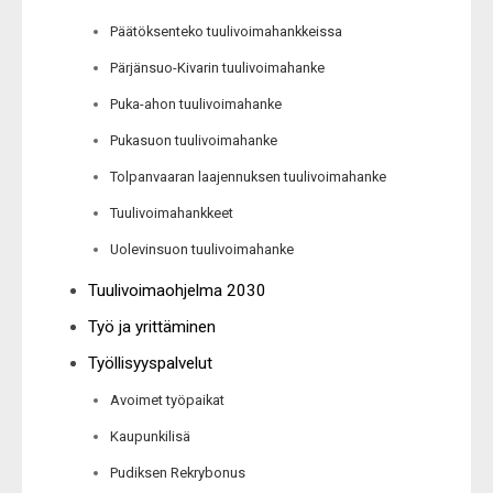
Päätöksenteko tuulivoimahankkeissa
Pärjänsuo-Kivarin tuulivoimahanke
Puka-ahon tuulivoimahanke
Pukasuon tuulivoimahanke
Tolpanvaaran laajennuksen tuulivoimahanke
Tuulivoimahankkeet
Uolevinsuon tuulivoimahanke
Tuulivoimaohjelma 2030
Työ ja yrittäminen
Työllisyyspalvelut
Avoimet työpaikat
Kaupunkilisä
Pudiksen Rekrybonus