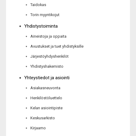
Taidokas
Torin myyntikojut
Yhdistystoiminta
Aineistoja ja oppaita
Avustukset ja tuet yhdistyksille
Järjestöyhdyshenkilöt
Yhdistyshakemisto
Yhteystiedot ja asiointi
Asiakasneuvonta
Henkilöstöluettelo
Kelan asiointipiste
Keskusarkisto
Kirjaamo