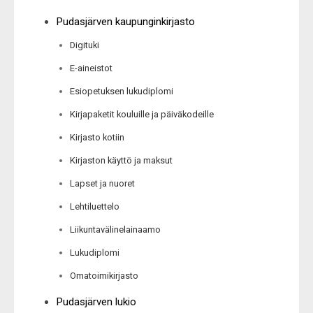
Pudasjärven kaupunginkirjasto
Digituki
E-aineistot
Esiopetuksen lukudiplomi
Kirjapaketit kouluille ja päiväkodeille
Kirjasto kotiin
Kirjaston käyttö ja maksut
Lapset ja nuoret
Lehtiluettelo
Liikuntavälinelainaamo
Lukudiplomi
Omatoimikirjasto
Pudasjärven lukio