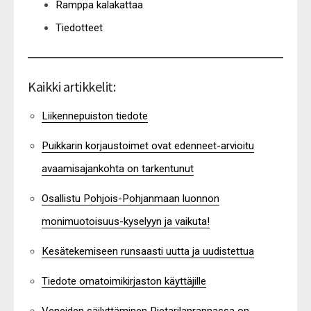
Ramppa kalakattaa
Tiedotteet
Kaikki artikkelit:
Liikennepuiston tiedote
Puikkarin korjaustoimet ovat edenneet-arvioitu
avaamisajankohta on tarkentunut
Osallistu Pohjois-Pohjanmaan luonnon
monimuotoisuus-kyselyyn ja vaikuta!
Kesätekemiseen runsaasti uutta ja uudistettua
Tiedote omatoimikirjaston käyttäjille
Veneiden säilyttäminen Pietarilanrannassa on