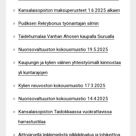
Kansalaisopiston maksuperusteet 1.6.2025 alkaen
Pudiksen Rekrybonus työnantajan silmin
Taidehumalaa Vanhan Ahosen kaupalla Siurualla
Nuorisovaltuuston kokousmuistio 19.5.2025
Kaupungin ja kylien välinen yhteistyömalli kiinnostaa
yli kuntarajojen
Kylien neuvoston kokousmuistio 17.3.2025
Nuorisovaltuuston kokousmuistio 14.4.2025
Kansalaisopiston Taidokkaassa vuokrattavissa
harrastustilaa
Aittojärvellä leikkimielistä pilkkikilpailua ja lohikeittoa