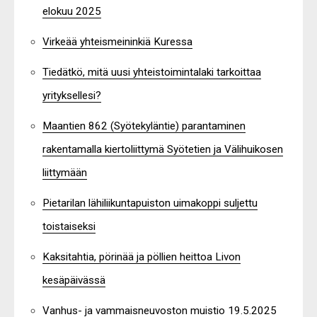
elokuu 2025
Virkeää yhteismeininkiä Kuressa
Tiedätkö, mitä uusi yhteistoimintalaki tarkoittaa
yrityksellesi?
Maantien 862 (Syötekyläntie) parantaminen
rakentamalla kiertoliittymä Syötetien ja Välihuikosen
liittymään
Pietarilan lähiliikuntapuiston uimakoppi suljettu
toistaiseksi
Kaksitahtia, pörinää ja pöllien heittoa Livon
kesäpäivässä
Vanhus- ja vammaisneuvoston muistio 19.5.2025