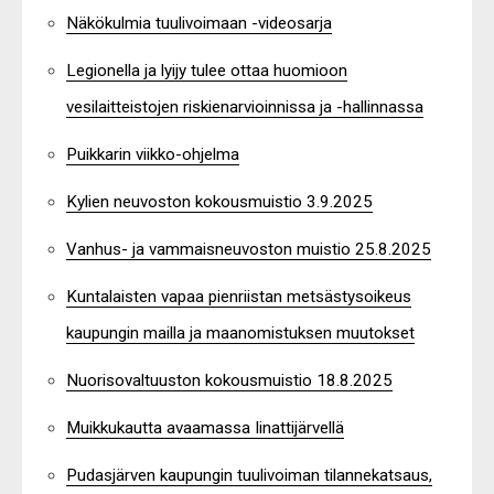
Näkökulmia tuulivoimaan -videosarja
Legionella ja lyijy tulee ottaa huomioon
vesilaitteistojen riskienarvioinnissa ja -hallinnassa
Puikkarin viikko-ohjelma
Kylien neuvoston kokousmuistio 3.9.2025
Vanhus- ja vammaisneuvoston muistio 25.8.2025
Kuntalaisten vapaa pienriistan metsästysoikeus
kaupungin mailla ja maanomistuksen muutokset
Nuorisovaltuuston kokousmuistio 18.8.2025
Muikkukautta avaamassa Iinattijärvellä
Pudasjärven kaupungin tuulivoiman tilannekatsaus,