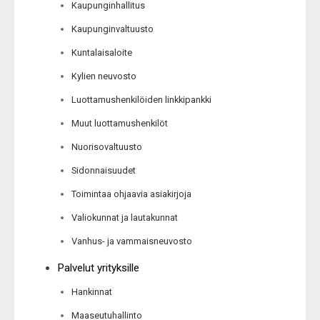
Kaupunginhallitus
Kaupunginvaltuusto
Kuntalaisaloite
Kylien neuvosto
Luottamushenkilöiden linkkipankki
Muut luottamushenkilöt
Nuorisovaltuusto
Sidonnaisuudet
Toimintaa ohjaavia asiakirjoja
Valiokunnat ja lautakunnat
Vanhus- ja vammaisneuvosto
Palvelut yrityksille
Hankinnat
Maaseutuhallinto