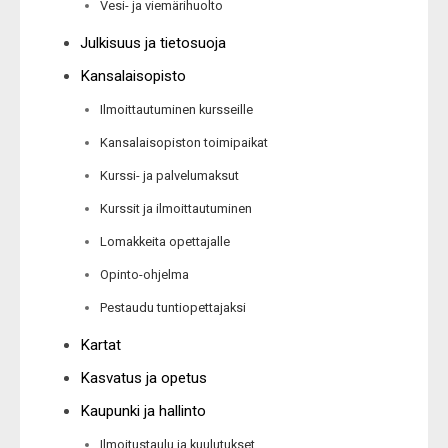
Vesi- ja viemärihuolto
Julkisuus ja tietosuoja
Kansalaisopisto
Ilmoittautuminen kursseille
Kansalaisopiston toimipaikat
Kurssi- ja palvelumaksut
Kurssit ja ilmoittautuminen
Lomakkeita opettajalle
Opinto-ohjelma
Pestaudu tuntiopettajaksi
Kartat
Kasvatus ja opetus
Kaupunki ja hallinto
Ilmoitustaulu ja kuulutukset