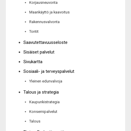
Korjausneuvonta
Maankäyttö ja kaavoitus
Rakennusvalvonta
Tontit
Saavutettavuusseloste
Sisäiset palvelut
Sivukartta
Sosiaali- ja terveyspalvelut
Yleinen edunvalvoja
Talous ja strategia
Kaupunkistrategia
Konsernipalvelut
Talous