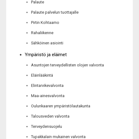
Palaute
Palaute palvelun tuottajalle
Pirtin Kohtaamo
Rahaliikenne
Sähköinen asiointi
Ympäristö ja eläimet
Asuntojen terveydellisten olojen valvonta
Eläinlääkintä
Elintarvikevalvonta
Maa-ainesvalvonta
Oulunkaaren ympäristölautakunta
Talousveden valvonta
Terveydensuojelu
Tupakkalain mukainen valvonta