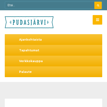
Ajankohtaista
Tapahtumat
Verkkokauppa
Palaute