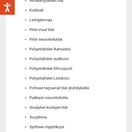
Hirsikampuksen tilat
Kurkisali
Lentäjänmaja
Pirtin muut tilat
Pirtin neuvottelutilat
Pohjantähden Aamunkoi
Pohjantähden auditorio
Pohjantähden Ehtoopuoli
Pohjantähden Lintukoto
Pohteen tarjoamat tilat yhdistyksille
Puikkarin neuvottelutila
Sivukylien koulujen tilat
Suojalinna
Syötteen myyntikojut