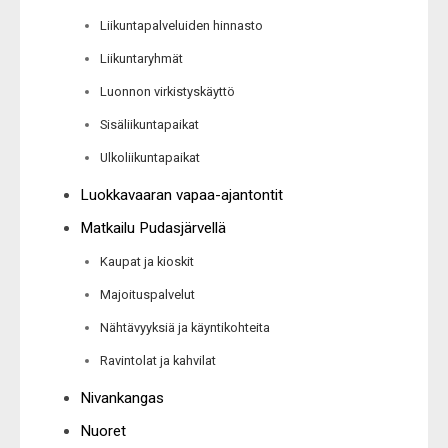
Liikuntapalveluiden hinnasto
Liikuntaryhmät
Luonnon virkistyskäyttö
Sisäliikuntapaikat
Ulkoliikuntapaikat
Luokkavaaran vapaa-ajantontit
Matkailu Pudasjärvellä
Kaupat ja kioskit
Majoituspalvelut
Nähtävyyksiä ja käyntikohteita
Ravintolat ja kahvilat
Nivankangas
Nuoret