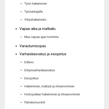
Työn hakeminen
Työnantajalle
Yrityshakemisto
Vapaa-aika ja matkailu
Muu vapaa-ajan toiminta
Varautumisopas
Varhaiskasvatus ja esiopetus
Edlevo
Erityisvarhaiskasvatus
Esiopetus
Hakeminen, maksut ja irtisanominen
Hoitopaikan hakeminen ja irtisanominen
Palvelumuodot