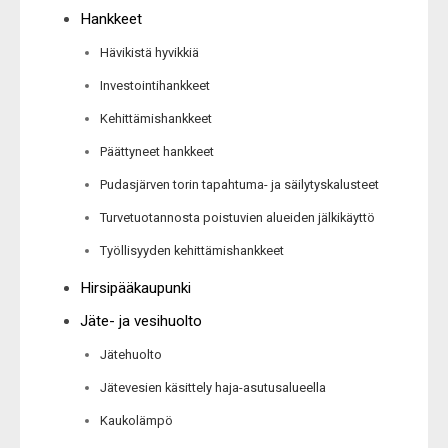
Hankkeet
Hävikistä hyvikkiä
Investointihankkeet
Kehittämishankkeet
Päättyneet hankkeet
Pudasjärven torin tapahtuma- ja säilytyskalusteet
Turvetuotannosta poistuvien alueiden jälkikäyttö
Työllisyyden kehittämishankkeet
Hirsipääkaupunki
Jäte- ja vesihuolto
Jätehuolto
Jätevesien käsittely haja-asutusalueella
Kaukolämpö