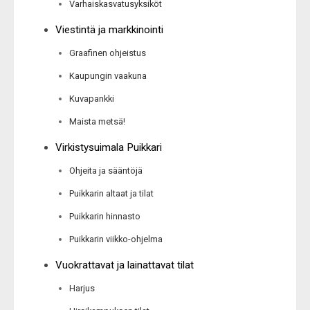
Varhaiskasvatusyksiköt
Viestintä ja markkinointi
Graafinen ohjeistus
Kaupungin vaakuna
Kuvapankki
Maista metsä!
Virkistysuimala Puikkari
Ohjeita ja sääntöjä
Puikkarin altaat ja tilat
Puikkarin hinnasto
Puikkarin viikko-ohjelma
Vuokrattavat ja lainattavat tilat
Harjus