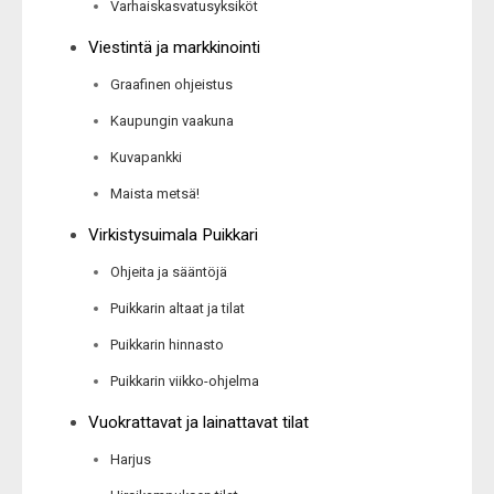
Varhaiskasvatusyksiköt
Viestintä ja markkinointi
Graafinen ohjeistus
Kaupungin vaakuna
Kuvapankki
Maista metsä!
Virkistysuimala Puikkari
Ohjeita ja sääntöjä
Puikkarin altaat ja tilat
Puikkarin hinnasto
Puikkarin viikko-ohjelma
Vuokrattavat ja lainattavat tilat
Harjus