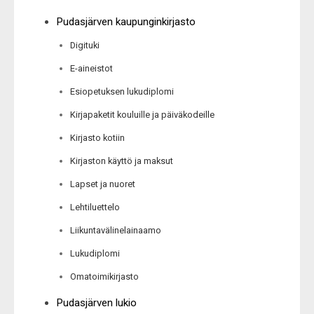
Pudasjärven kaupunginkirjasto
Digituki
E-aineistot
Esiopetuksen lukudiplomi
Kirjapaketit kouluille ja päiväkodeille
Kirjasto kotiin
Kirjaston käyttö ja maksut
Lapset ja nuoret
Lehtiluettelo
Liikuntavälinelainaamo
Lukudiplomi
Omatoimikirjasto
Pudasjärven lukio