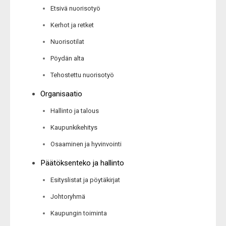
Etsivä nuorisotyö
Kerhot ja retket
Nuorisotilat
Pöydän alta
Tehostettu nuorisotyö
Organisaatio
Hallinto ja talous
Kaupunkikehitys
Osaaminen ja hyvinvointi
Päätöksenteko ja hallinto
Esityslistat ja pöytäkirjat
Johtoryhmä
Kaupungin toiminta