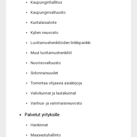
Kaupunginhallitus
Kaupunginvaltuusto
Kuntalaisaloite
Kylien neuvosto
Luottamushenkilöiden linkkipankki
Muut luottamushenkilöt
Nuorisovaltuusto
Sidonnaisuudet
Toimintaa ohjaavia asiakirjoja
Valiokunnat ja lautakunnat
Vanhus- ja vammaisneuvosto
Palvelut yrityksille
Hankinnat
Maaseutuhallinto