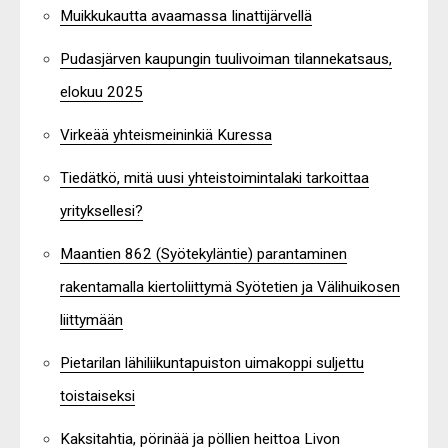
Muikkukautta avaamassa Iinattijärvellä
Pudasjärven kaupungin tuulivoiman tilannekatsaus,
elokuu 2025
Virkeää yhteismeininkiä Kuressa
Tiedätkö, mitä uusi yhteistoimintalaki tarkoittaa
yrityksellesi?
Maantien 862 (Syötekyläntie) parantaminen
rakentamalla kiertoliittymä Syötetien ja Välihuikosen
liittymään
Pietarilan lähiliikuntapuiston uimakoppi suljettu
toistaiseksi
Kaksitahtia, pörinää ja pöllien heittoa Livon