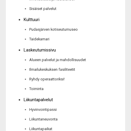
Sisäiset palvelut
Kulttuuri
Pudasjärven kotiseutumuseo
Taidekamari
Laskeutumissivu
Alueen palvelut ja mahdollisuudet
Ilmailukeskuksen fasiliteetit
Ryhdy operaattoriksi!
Toiminta
Liikuntapalvelut
Hyvinvointipassi
Liikuntaneuvonta
Liikuntapaikat