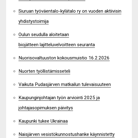
Siuruan työväentalo-kylätalo ry on vuoden aktiivisin
yhdistystoimija
Oulun seudulla aloitetaan
biojätteen lajitteluvelvoitteen seuranta
Nuorisovaltuuston kokousmuistio 16.2.2026
Nuorten työllistämisseteli
Vaikuta Pudasjärven matkailun tulevaisuuteen
Kaupunginjohtajan työn arviointi 2025 ja
johtajasopimuksen päivitys
Kaupunki tukee Ukrainaa
Naisjärven vesistökunnostushanke käynnistetty