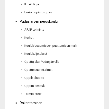
Ilmailulinja
Lukion opinto-opas
Pudasjärven peruskoulu
AP/IP-toiminta
Kerhot
Koulukiusaamiseen puuttumisen malli
Koulukuljetukset
Opettajaksi Pudasjärvelle
Opetussuunnitelmat
Oppilashuolto
Oppimisen tuki
Toimipisteet
Rakentaminen