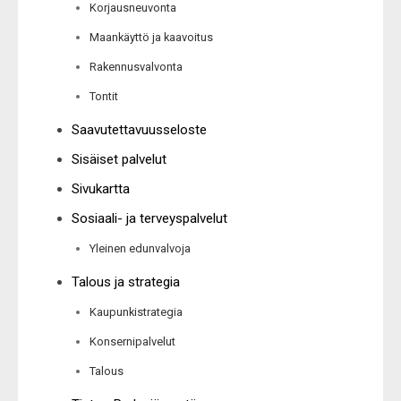
Korjausneuvonta
Maankäyttö ja kaavoitus
Rakennusvalvonta
Tontit
Saavutettavuusseloste
Sisäiset palvelut
Sivukartta
Sosiaali- ja terveyspalvelut
Yleinen edunvalvoja
Talous ja strategia
Kaupunkistrategia
Konsernipalvelut
Talous