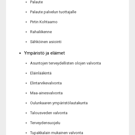
Palaute
Palaute palvelun tuottajalle
Pirtin Kohtaamo
Rahaliikenne
Sähköinen asiointi
Ympäristö ja eläimet
Asuntojen terveydellisten olojen valvonta
Eläinlääkintä
Elintarvikevalvonta
Maa-ainesvalvonta
Oulunkaaren ympäristölautakunta
Talousveden valvonta
Terveydensuojelu
Tupakkalain mukainen valvonta