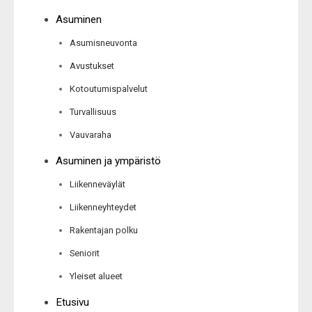
Asuminen
Asumisneuvonta
Avustukset
Kotoutumispalvelut
Turvallisuus
Vauvaraha
Asuminen ja ympäristö
Liikenneväylät
Liikenneyhteydet
Rakentajan polku
Seniorit
Yleiset alueet
Etusivu