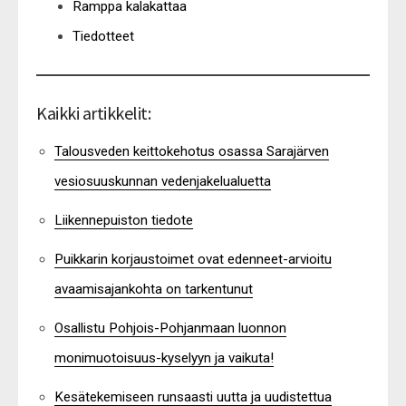
Ramppa kalakattaa
Tiedotteet
Kaikki artikkelit:
Talousveden keittokehotus osassa Sarajärven
vesiosuuskunnan vedenjakelualuetta
Liikennepuiston tiedote
Puikkarin korjaustoimet ovat edenneet-arvioitu
avaamisajankohta on tarkentunut
Osallistu Pohjois-Pohjanmaan luonnon
monimuotoisuus-kyselyyn ja vaikuta!
Kesätekemiseen runsaasti uutta ja uudistettua