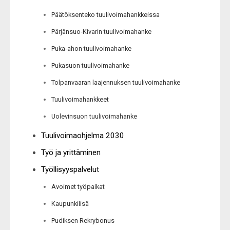
Päätöksenteko tuulivoimahankkeissa
Pärjänsuo-Kivarin tuulivoimahanke
Puka-ahon tuulivoimahanke
Pukasuon tuulivoimahanke
Tolpanvaaran laajennuksen tuulivoimahanke
Tuulivoimahankkeet
Uolevinsuon tuulivoimahanke
Tuulivoimaohjelma 2030
Työ ja yrittäminen
Työllisyyspalvelut
Avoimet työpaikat
Kaupunkilisä
Pudiksen Rekrybonus