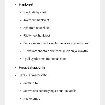
Hankkeet
Hävikistä hyvikkiä
Investointihankkeet
Kehittämishankkeet
Päättyneet hankkeet
Pudasjärven torin tapahtuma- ja säilytyskalusteet
Turvetuotannosta poistuvien alueiden jälkikäyttö
Työllisyyden kehittämishankkeet
Hirsipääkaupunki
Jäte- ja vesihuolto
Jätehuolto
Jätevesien käsittely haja-asutusalueella
Kaukolämpö