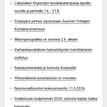
Lukuloikka! Kirjastojen kesälukukampanja lapsille,
nuorille ja perheille 1.6.- 31.8.
Pudasjärvi petrasi sijoitustaan Suomen Yrittäjien
Kuntabarometrissa
Matonpesupaikka on avoinna 2.6. alkaen
Varhaiskasvatuksen tuloselvitysten toimittaminen
uudistuu
Raatausmeininkiä ja turinoita Korpisella
Yhteisöllisistä avustuksista on moneksi
Nuorisovaltuuston kokousmuistio 11.5.2026
Osallistuvan budjetoinnin 2026 voitosta käytiin tiukka
kamppailu