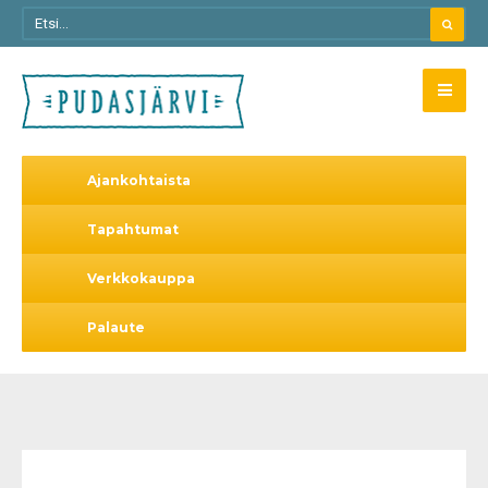
Ajankohtaista
Tapahtumat
Verkkokauppa
Palaute