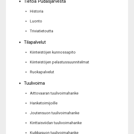
Tietoa Pudasjärvestä
Historia
Luonto
Triviatietoutta
Tilapalvelut
Kiinteistöjen kunnossapito
Kiinteistöjen pelastussuunnitelmat
Ruokapalvelut
Tuulivoima
Aittovaaran tuulivoimahanke
Hanketoimijoille
Joutensuon tuulivoimahanke
Kinttaisviidan tuulivoimahanke
Kuikkasuon tuulivoimahanke