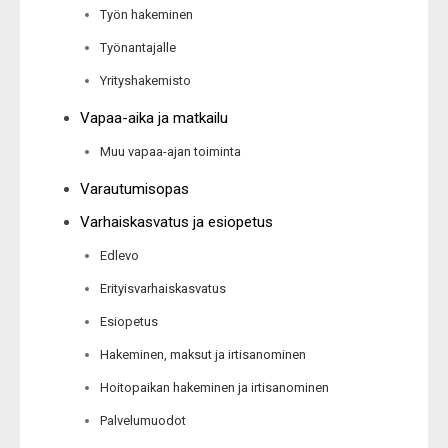
Työn hakeminen
Työnantajalle
Yrityshakemisto
Vapaa-aika ja matkailu
Muu vapaa-ajan toiminta
Varautumisopas
Varhaiskasvatus ja esiopetus
Edlevo
Erityisvarhaiskasvatus
Esiopetus
Hakeminen, maksut ja irtisanominen
Hoitopaikan hakeminen ja irtisanominen
Palvelumuodot