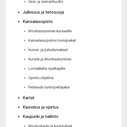
Vesi- ja viemärihuolto
Julkisuus ja tietosuoja
Kansalaisopisto
Ilmoittautuminen kursseille
Kansalaisopiston toimipaikat
Kurssi- ja palvelumaksut
Kurssit ja ilmoittautuminen
Lomakkeita opettajalle
Opinto-ohjelma
Pestaudu tuntiopettajaksi
Kartat
Kasvatus ja opetus
Kaupunki ja hallinto
Ilmoitustaulu ja kuulutukset