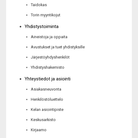
Taidokas
Torin myyntikojut
Yhdistystoiminta
Aineistoja ja oppaita
Avustukset ja tuet yhdistyksille
Järjestöyhdyshenkilöt
Yhdistyshakemisto
Yhteystiedot ja asiointi
Asiakasneuvonta
Henkilöstöluettelo
Kelan asiointipiste
Keskusarkisto
Kirjaamo