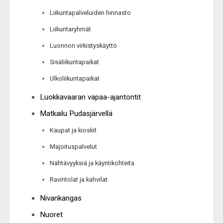
Liikuntapalveluiden hinnasto
Liikuntaryhmät
Luonnon virkistyskäyttö
Sisäliikuntapaikat
Ulkoliikuntapaikat
Luokkavaaran vapaa-ajantontit
Matkailu Pudasjärvellä
Kaupat ja kioskit
Majoituspalvelut
Nähtävyyksiä ja käyntikohteita
Ravintolat ja kahvilat
Nivankangas
Nuoret