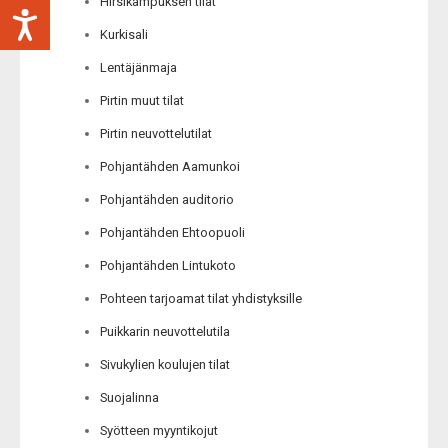
Hirsikampuksen tilat
Kurkisali
Lentäjänmaja
Pirtin muut tilat
Pirtin neuvottelutilat
Pohjantähden Aamunkoi
Pohjantähden auditorio
Pohjantähden Ehtoopuoli
Pohjantähden Lintukoto
Pohteen tarjoamat tilat yhdistyksille
Puikkarin neuvottelutila
Sivukylien koulujen tilat
Suojalinna
Syötteen myyntikojut