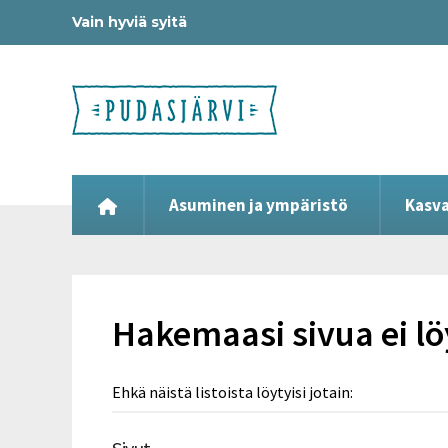
Vain hyviä syitä
Asuminen ja ympäristö
Kasva
Hakemaasi sivua ei l
Ehkä näistä listoista löytyisi jotain: