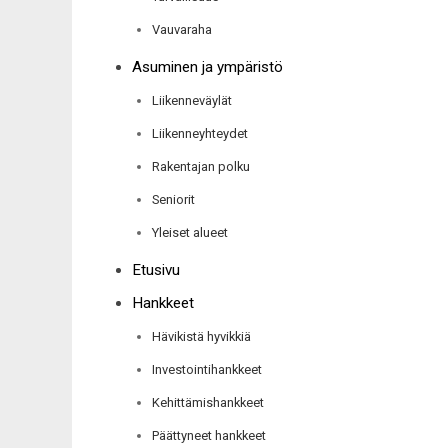
Vauvaraha
Asuminen ja ympäristö
Liikenneväylät
Liikenneyhteydet
Rakentajan polku
Seniorit
Yleiset alueet
Etusivu
Hankkeet
Hävikistä hyvikkiä
Investointihankkeet
Kehittämishankkeet
Päättyneet hankkeet