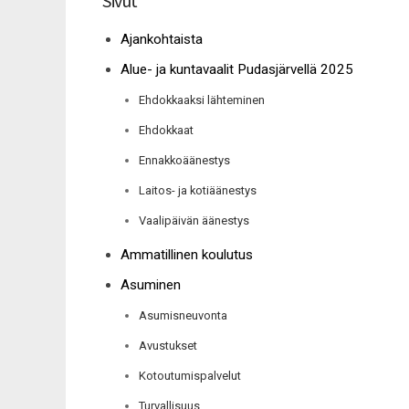
Sivut
Ajankohtaista
Alue- ja kuntavaalit Pudasjärvellä 2025
Ehdokkaaksi lähteminen
Ehdokkaat
Ennakkoäänestys
Laitos- ja kotiäänestys
Vaalipäivän äänestys
Ammatillinen koulutus
Asuminen
Asumisneuvonta
Avustukset
Kotoutumispalvelut
Turvallisuus