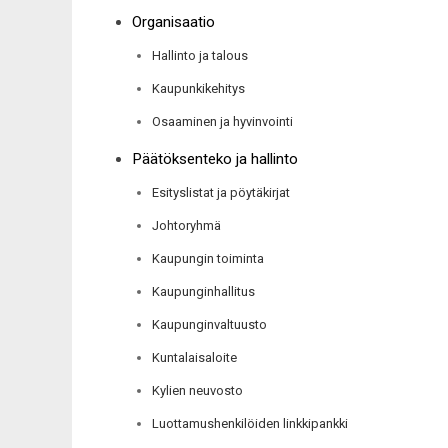
Organisaatio
Hallinto ja talous
Kaupunkikehitys
Osaaminen ja hyvinvointi
Päätöksenteko ja hallinto
Esityslistat ja pöytäkirjat
Johtoryhmä
Kaupungin toiminta
Kaupunginhallitus
Kaupunginvaltuusto
Kuntalaisaloite
Kylien neuvosto
Luottamushenkilöiden linkkipankki