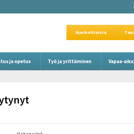
Ajankohtaista
Tap
tus ja opetus
Työ ja yrittäminen
Vapaa-aika
öytynyt