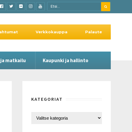
ahtumat
Verkkokauppa
Palaute
 ja matkailu
Kaupunki ja hallinto
KATEGORIAT