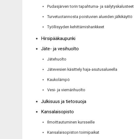
Pudasjärven torin tapahtuma- ja säilytyskalusteet
Turvetuotannosta poistuvien alueiden jälkikäyttö
Työllisyyden kehittämishankkeet
Hirsipääkaupunki
Jäte- ja vesihuolto
Jätehuolto
Jätevesien käsittely haja-asutusalueella
Kaukolämpö
Vesi- ja viemärihuolto
Julkisuus ja tietosuoja
Kansalaisopisto
Ilmoittautuminen kursseille
Kansalaisopiston toimipaikat