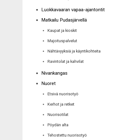
Luokkavaaran vapaa-ajantontit
Matkailu Pudasjärvellä
Kaupat ja kioskit
Majoituspalvelut
Nähtävyyksiä ja käyntikohteita
Ravintolat ja kahvilat
Nivankangas
Nuoret
Etsivä nuorisotyö
Kerhot ja retket
Nuorisotilat
Pöydän alta
Tehostettu nuorisotyö